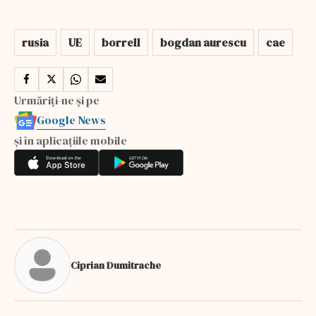
rusia
UE
borrell
bogdan aurescu
cae
Urmăriți-ne și pe
Google News
și în aplicațiile mobile
Ciprian Dumitrache