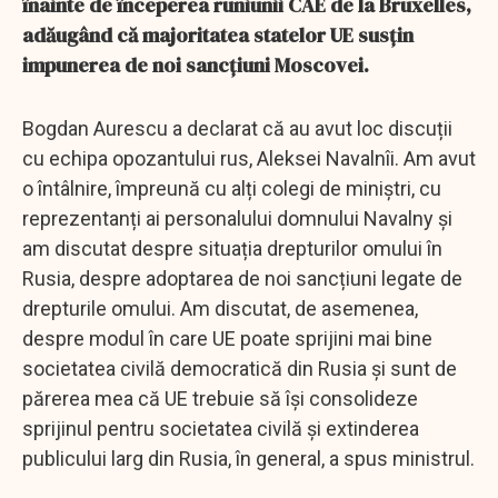
înainte de începerea runiunii CAE de la Bruxelles,
adăugând că majoritatea statelor UE susțin
impunerea de noi sancțiuni Moscovei.
Bogdan Aurescu a declarat că au avut loc discuții
cu echipa opozantului rus, Aleksei Navalnîi. Am avut
o întâlnire, împreună cu alți colegi de miniștri, cu
reprezentanți ai personalului domnului Navalny și
am discutat despre situația drepturilor omului în
Rusia, despre adoptarea de noi sancțiuni legate de
drepturile omului. Am discutat, de asemenea,
despre modul în care UE poate sprijini mai bine
societatea civilă democratică din Rusia și sunt de
părerea mea că UE trebuie să își consolideze
sprijinul pentru societatea civilă și extinderea
publicului larg din Rusia, în general, a spus ministrul.