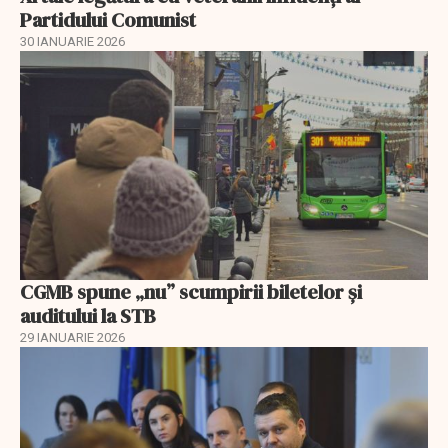
Partidului Comunist
30 IANUARIE 2026
CGMB spune „nu” scumpirii biletelor și
auditului la STB
29 IANUARIE 2026