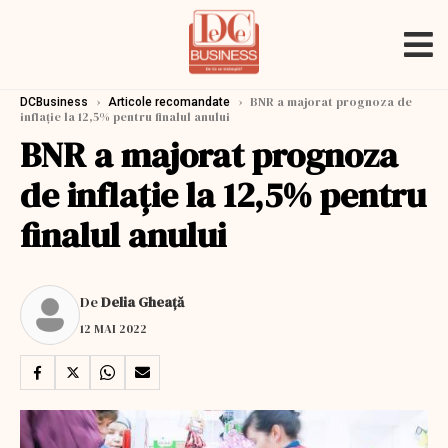
›
›
BNR a majorat prognoza de
DCBusiness
Articole recomandate
inflație la 12,5% pentru finalul anului
BNR a majorat prognoza
de inflație la 12,5% pentru
finalul anului
De
Delia Gheață
12 MAI 2022