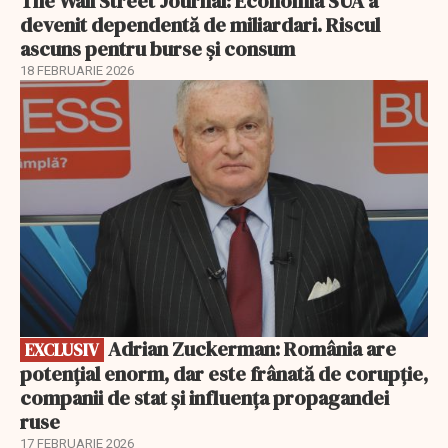
The Wall Street Journal: Economia SUA a
devenit dependentă de miliardari. Riscul
ascuns pentru burse și consum
18 FEBRUARIE 2026
EXCLUSIV
Adrian Zuckerman: România are
EXCLUSIV
potențial enorm, dar este frânată de corupție,
companii de stat și influența propagandei
ruse
17 FEBRUARIE 2026