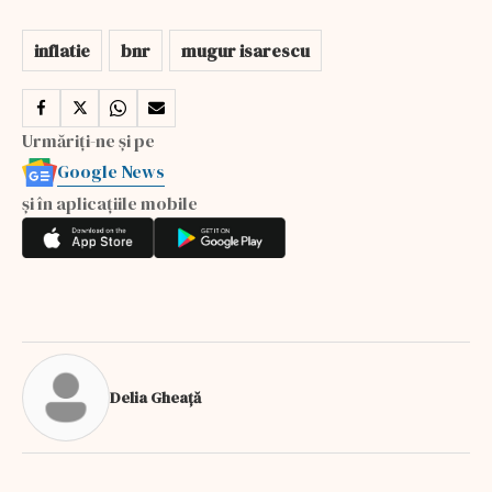
inflatie
bnr
mugur isarescu
Urmăriți-ne și pe
Google News
și în aplicațiile mobile
Delia Gheață