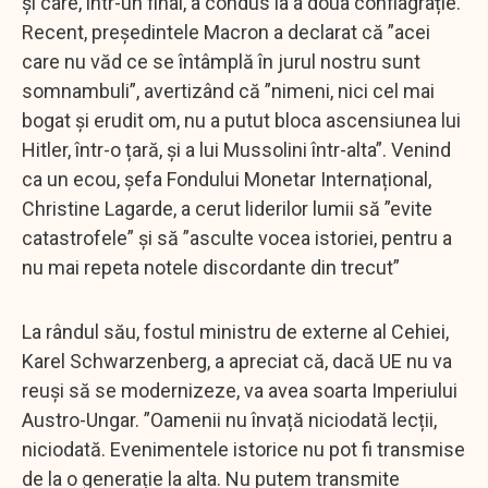
și care, într-un final, a condus la a doua conflagrație.
Recent, președintele Macron a declarat că ”acei
care nu văd ce se întâmplă în jurul nostru sunt
somnambuli”, avertizând că ”nimeni, nici cel mai
bogat și erudit om, nu a putut bloca ascensiunea lui
Hitler, într-o țară, și a lui Mussolini într-alta”. Venind
ca un ecou, șefa Fondului Monetar Internațional,
Christine Lagarde, a cerut liderilor lumii să ”evite
catastrofele” și să ”asculte vocea istoriei, pentru a
nu mai repeta notele discordante din trecut”
La rândul său, fostul ministru de externe al Cehiei,
Karel Schwarzenberg, a apreciat că, dacă UE nu va
reuși să se modernizeze, va avea soarta Imperiului
Austro-Ungar. ”Oamenii nu învață niciodată lecții,
niciodată. Evenimentele istorice nu pot fi transmise
de la o generație la alta. Nu putem transmite