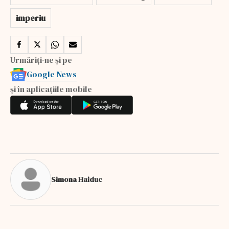
imperiu
Urmăriți-ne și pe
Google News
și în aplicațiile mobile
Simona Haiduc