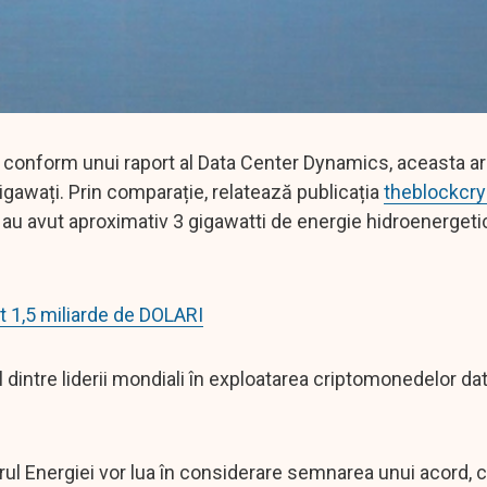
r conform unui raport al Data Center Dynamics, aceasta ar 
igawați. Prin comparație, relatează publicația
theblockcry
 au avut aproximativ 3 gigawatti de energie hidroenergeti
t 1,5 miliarde de DOLARI
intre liderii mondiali în exploatarea criptomonedelor dat
ul Energiei vor lua în considerare semnarea unui acord, c