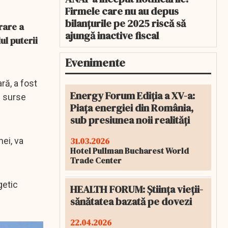
Firmele care nu au depus
bilanțurile pe 2025 riscă să
rare a
ajungă inactive fiscal
ul puterii
Evenimente
ră, a fost
Energy Forum Ediția a XV-a:
n surse
Piața energiei din România,
sub presiunea noii realități
31.03.2026
nei, va
Hotel Pullman Bucharest World
Trade Center
getic
HEALTH FORUM: Știința vieții-
sănătatea bazată pe dovezi
22.04.2026