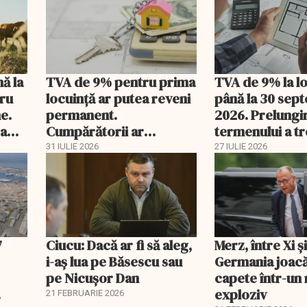
nă la
TVA de 9% pentru prima
TVA de 9% la l
tru
locuință ar putea reveni
până la 30 sep
e.
permanent.
2026. Prelungi
 a
Cumpărătorii ar
termenului a t
economisi zeci de mii de
comisia din Pa
31 IULIE 2026
27 IULIE 2026
lei
7
Ciucu: Dacă ar fi să aleg,
Merz, între Xi 
i-aș lua pe Băsescu sau
Germania joacă
pe Nicușor Dan
capete într-u
exploziv
21 FEBRUARIE 2026