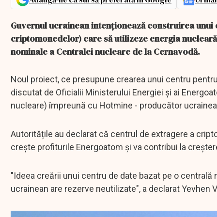
Guvernul ucrainean intenționează construirea unui c
criptomonedelor) care să utilizeze energia nucleară 
nominale a Centralei nucleare de la Cernavodă.
Noul proiect, ce presupune crearea unui centru pentru
discutat de Oficialii Ministerului Energiei și ai Ener
nucleare) împreună cu Hotmine - producător ucrainea
Autoritățile au declarat că centrul de extragere a cript
crește profiturile Energoatom și va contribui la creștere
"Ideea creării unui centru de date bazat pe o centrală
ucrainean are rezerve neutilizate", a declarat Yevhen Vl