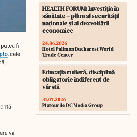
HEALTH FORUM: Investiția în
sănătate – pilon al securității
naționale și al dezvoltării
economice
24.06.2026
putea fi
Hotel Pullman Bucharest World
pto
, cele
Trade Center
că,
Educația rutieră, disciplină
obligatorie indiferent de
vârstă
31.07.2026
Platourile DC Media Group
orită
are va