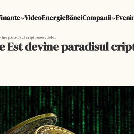
Finante
Video
Energie
Bănci
Companii
Eveni
evine paradisul criptomonedelor
de Est devine paradisul cr