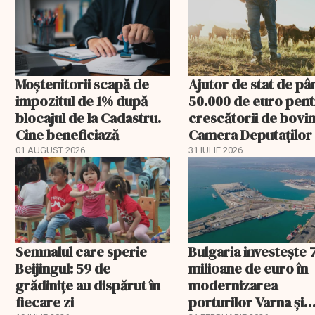
Moștenitorii scapă de
Ajutor de stat de pâ
impozitul de 1% după
50.000 de euro pen
blocajul de la Cadastru.
crescătorii de bovin
Cine beneficiază
Camera Deputaților
aprobat schema
01 AUGUST 2026
31 IULIE 2026
Semnalul care sperie
Bulgaria investește 
Beijingul: 59 de
milioane de euro în
grădinițe au dispărut în
modernizarea
fiecare zi
porturilor Varna și