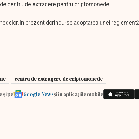
ru de centru de extragere pentru criptomonede.
onedelor, în prezent dorindu-se adoptarea unei reglementă
ine
centru de extragere de criptomonede
Google News
e și pe
și în aplicațiile mobile