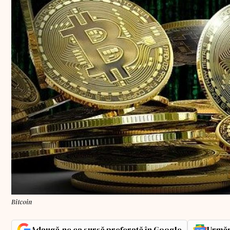
Bitcoin
Adaugă-ne ca sursă preferată în Google
Urmăr