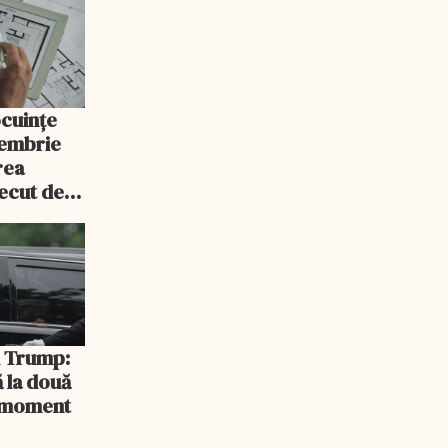
ocuințe
tembrie
rea
recut de
rlament
și Trump:
 la două
n moment