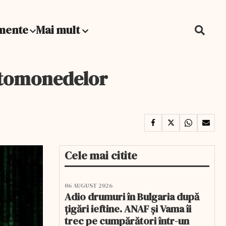
mente
Mai mult
iptomonedelor
Cele mai citite
06 AUGUST 2026
Adio drumuri în Bulgaria după
țigări ieftine. ANAF și Vama îi
trec pe cumpărători într-un