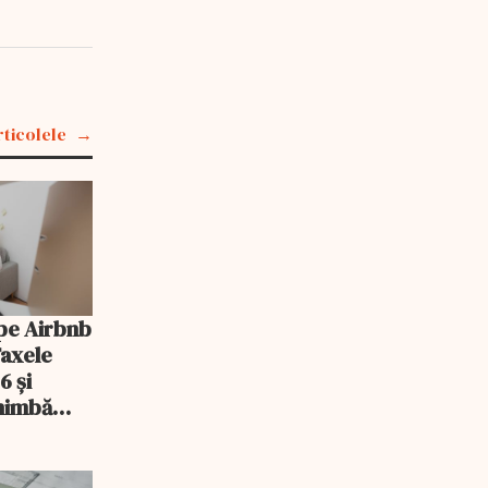
rticolele
pe Airbnb
Taxele
6 și
chimbă