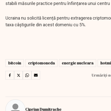
stabili măsurile practice pentru înființarea unui cent
Ucraina nu solicită licență pentru extragerea criptom
taxa câștigurile din acest domeniu cu 5%.
bitcoin
criptomoneda
energie nucleara
hotm
Urmăriți-n
Ciprian Dumitrache