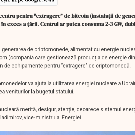
entru pentru "extragere" de bitcoin (instalații de gene
în exces a țării. Centrul ar putea consuma 2-3 GW, dubl
 generarea de criptomonede, alimentat cu energie nuclea
goatom (compania care gestionează producția de energie di
n de echipamente pentru "extragere" de criptomonedă.
omonedelor va ajuta la utilizarea energiei nucleare a Ucrai
a veniturilor la bugetul statului.
 nucleară merită, desigur, atenție, deoarece sistemul ener
adimirov, vice-ministru al Energiei.