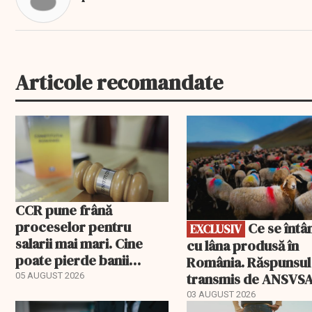
Articole recomandate
EXCLUSIV
CCR pune frână
proceselor pentru
Ce se întâmplă
EXCLUSIV
salarii mai mari. Cine
cu lâna produsă în
poate pierde banii
România. Răspunsul
ceruți statului
transmis de ANSVS
05 AUGUST 2026
03 AUGUST 2026