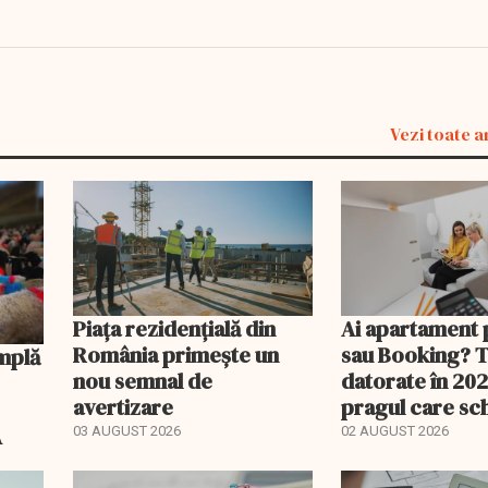
Vezi toate a
Piața rezidențială din
Ai apartament 
România primește un
sau Booking? 
nou semnal de
datorate în 202
avertizare
pragul care s
regimul fiscal
A
03 AUGUST 2026
02 AUGUST 2026