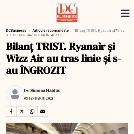
›
›
Bilanț TRIST. Ryanair şi Wizz
DCBusiness
Articole recomandate
Air au tras linie și s-au ÎNGROZIT
Bilanț TRIST. Ryanair şi
Wizz Air au tras linie și s-
au ÎNGROZIT
De
Simona Haiduc
05 IANUARIE 2021