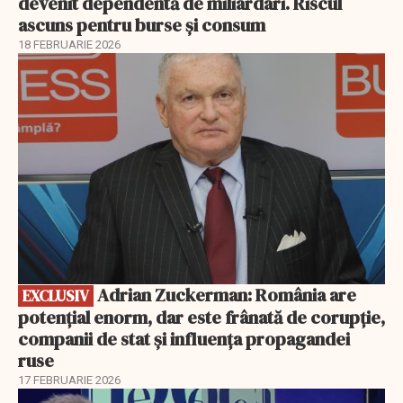
devenit dependentă de miliardari. Riscul
ascuns pentru burse și consum
18 FEBRUARIE 2026
EXCLUSIV
Adrian Zuckerman: România are
EXCLUSIV
potențial enorm, dar este frânată de corupție,
companii de stat și influența propagandei
ruse
17 FEBRUARIE 2026
EXCLUSIV