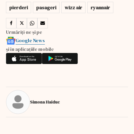
pierderi
pasageri
wizz air
ryannair
Urmăriți-ne și pe
Google News
și în aplicațiile mobile
Simona Haiduc