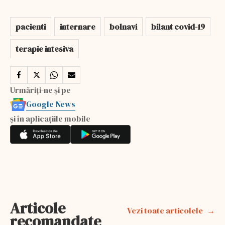
pacienti
internare
bolnavi
bilant covid-19
terapie intesiva
Urmăriți-ne și pe
Google News
și în aplicațiile mobile
Articole
Vezi toate articolele
recomandate