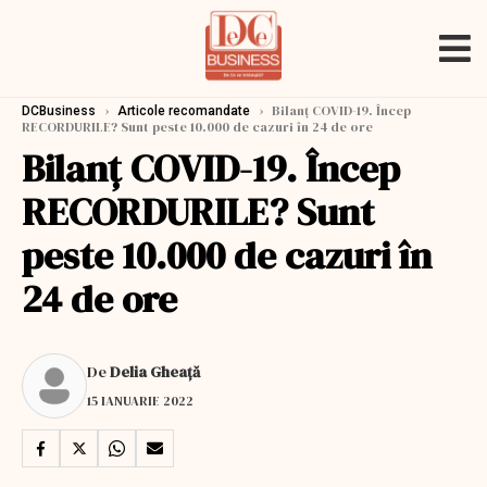
›
›
Bilanț COVID-19. Încep
DCBusiness
Articole recomandate
RECORDURILE? Sunt peste 10.000 de cazuri în 24 de ore
Bilanț COVID-19. Încep
RECORDURILE? Sunt
peste 10.000 de cazuri în
24 de ore
De
Delia Gheață
15 IANUARIE 2022