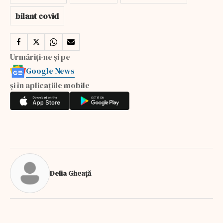
bilant covid
Urmăriți-ne și pe
Google News
și în aplicațiile mobile
Delia Gheață