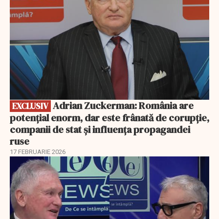
Adrian Zuckerman: România are
EXCLUSIV
potențial enorm, dar este frânată de corupție,
companii de stat și influența propagandei
ruse
17 FEBRUARIE 2026
EXCLUSIV