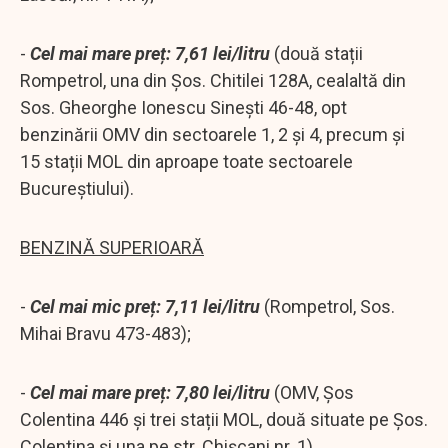
-
Cel mai mare preț: 7,61 lei/litru
(două stații
Rompetrol, una din Șos. Chitilei 128A, cealaltă din
Sos. Gheorghe Ionescu Sinești 46-48, opt
benzinării OMV din sectoarele 1, 2 și 4, precum și
15 stații MOL din aproape toate sectoarele
Bucureștiului).
BENZINĂ SUPERIOARĂ
-
Cel mai mic preț: 7,11 lei/litru
(Rompetrol, Sos.
Mihai Bravu 473-483);
-
Cel mai mare preț: 7,80 lei/litru
(OMV, Șos
Colentina 446 și trei stații MOL, două situate pe Șos.
Colentina și una pe str. Chișcani nr. 1)