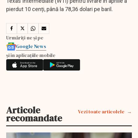
Texas Intermediate (WTI) pentru livrare în aprilie a
pierdut 10 cenți, până la 78,36 dolari pe baril.
Urmăriți-ne și pe
Google News
și în aplicațiile mobile
Articole
Vezi toate articolele
recomandate