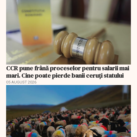
CCR pune frână proceselor pentru salarii mai
mari. Cine poate pierde banii ceruți statului
05 AUGUST 2026
EXCLUSIV