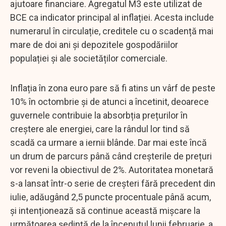
ajutoare financiare. Agregatul M3 este utilizat de
BCE ca indicator principal al inflației. Acesta include
numerarul în circulație, creditele cu o scadență mai
mare de doi ani și depozitele gospodăriilor
populației și ale societăților comerciale.
Inflația în zona euro pare să fi atins un vârf de peste
10% în octombrie și de atunci a încetinit, deoarece
guvernele contribuie la absorbția prețurilor în
creștere ale energiei, care la rândul lor tind să
scadă ca urmare a iernii blânde. Dar mai este încă
un drum de parcurs până când creșterile de prețuri
vor reveni la obiectivul de 2%. Autoritatea monetară
s-a lansat într-o serie de creșteri fără precedent din
iulie, adăugând 2,5 puncte procentuale până acum,
și intenționează să continue această mișcare la
următoarea ședință de la începutul lunii februarie, a