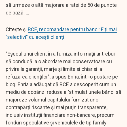
să urmeze o altă majorare a ratei de 50 de puncte
de bază. ...
Citește și
BCE, recomandare pentru bănci: Fiți mai
”selectivi” cu acești clienți
"Eşecul unui client în a furniza informaţii ar trebui
să conducă la o abordare mai conservatoare cu
privire la garanţii, marje şi limite şi chiar şi la
refuzarea clienţilor", a spus Enria, într-o postare pe
blog. Enria a adăugat că BCE a descoperit cum un
mediu de dobânzi reduse a "stimulat unele bănci să
majoreze volumul capitalului furnizat unor
contrapărţi riscante şi mai puţin transparente,
inclusiv instituţii financiare non-bancare, precum
fonduri speculative şi vehiculele de tip family