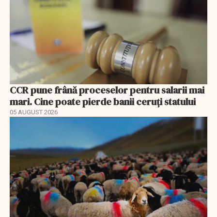
CCR pune frână proceselor pentru salarii mai
mari. Cine poate pierde banii ceruți statului
05 AUGUST 2026
EXCLUSIV