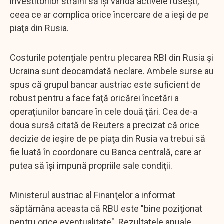
investitorilor străini să îşi vândă activele ruseşti,
ceea ce ar complica orice încercare de a ieşi de pe
piaţa din Rusia.
Costurile potenţiale pentru plecarea RBI din Rusia şi
Ucraina sunt deocamdată neclare. Ambele surse au
spus că grupul bancar austriac este suficient de
robust pentru a face faţă oricărei încetări a
operaţiunilor bancare în cele două ţări. Cea de-a
doua sursă citată de Reuters a precizat că orice
decizie de ieşire de pe piaţa din Rusia va trebui să
fie luată în coordonare cu Banca centrală, care ar
putea să îşi impună propriile sale condiţii.
Ministerul austriac al Finanţelor a informat
săptămâna aceasta că RBU este "bine poziţionat
pentru orice eventualitate". Rezultatele anuale