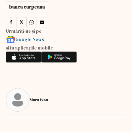
banca eurpeana
Urmăriți-ne și pe
Google News
și în aplicațiile mobile
Mara Ivan