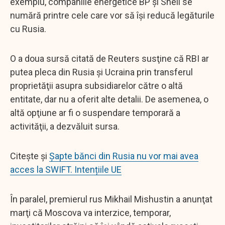
exemplu, companiile energetice BP şi Shell se
numără printre cele care vor să îşi reducă legăturile
cu Rusia.
O a doua sursă citată de Reuters susţine că RBI ar
putea pleca din Rusia şi Ucraina prin transferul
proprietăţii asupra subsidiarelor către o altă
entitate, dar nu a oferit alte detalii. De asemenea, o
altă opţiune ar fi o suspendare temporară a
activităţii, a dezvăluit sursa.
Citește și
Șapte bănci din Rusia nu vor mai avea
acces la SWIFT. Intențiile UE
În paralel, premierul rus Mikhail Mishustin a anunţat
marţi că Moscova va interzice, temporar,