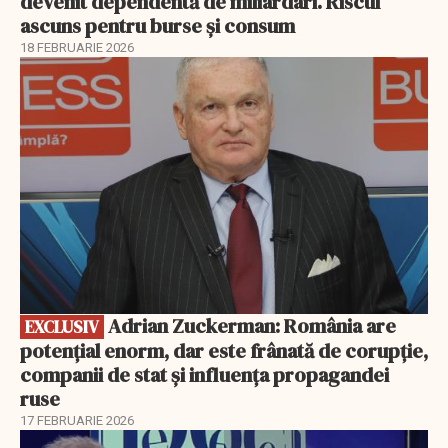
devenit dependentă de miliardari. Riscul
ascuns pentru burse și consum
18 FEBRUARIE 2026
EXCLUSIV
Adrian Zuckerman: România are
EXCLUSIV
potențial enorm, dar este frânată de corupție,
companii de stat și influența propagandei
ruse
17 FEBRUARIE 2026
EXCLUSIV