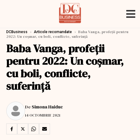
›
›
Baba Vanga, profeții pentru
DCBusiness
Articole recomandate
2022: Un coșmar, cu boli, conflicte, suferință
Baba Vanga, profeții
pentru 2022: Un coșmar,
cu boli, conflicte,
suferință
De
Simona Haiduc
14 OCTOMBRIE 2021