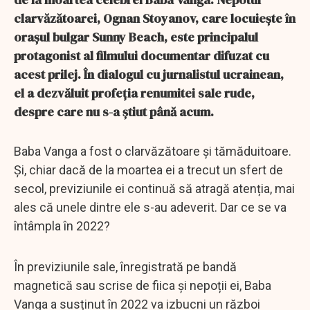
clarvăzătoarei, Ognan Stoyanov, care locuiește în
orașul bulgar Sunny Beach, este principalul
protagonist al filmului documentar difuzat cu
acest prilej. În dialogul cu jurnalistul ucrainean,
el a dezvăluit profeția renumitei sale rude,
despre care nu s-a știut până acum.
Baba Vanga a fost o clarvăzătoare și tămăduitoare.
Și, chiar dacă de la moartea ei a trecut un sfert de
secol, previziunile ei continuă să atragă atenția, mai
ales că unele dintre ele s-au adeverit. Dar ce se va
întâmpla în 2022?
În previziunile sale, înregistrată pe bandă
magnetică sau scrise de fiica și nepoții ei, Baba
Vanga a susținut în 2022 va izbucni un război