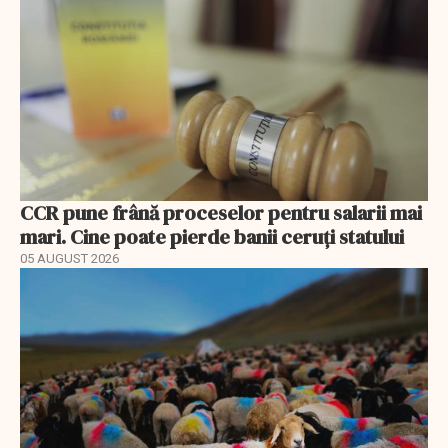
CCR pune frână proceselor pentru salarii mai
mari. Cine poate pierde banii ceruți statului
05 AUGUST 2026
EXCLUSIV