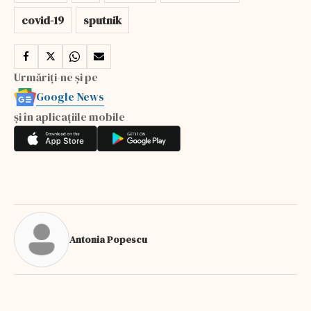
covid-19
sputnik
Urmăriți-ne și pe
Google News
și în aplicațiile mobile
Antonia Popescu