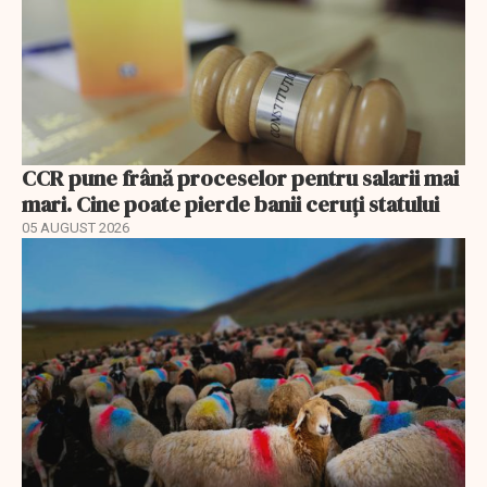
CCR pune frână proceselor pentru salarii mai
mari. Cine poate pierde banii ceruți statului
05 AUGUST 2026
EXCLUSIV