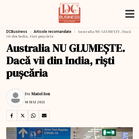
›
›
Australia NU GLUMEȘTE. Dacă
DCBusiness
Articole recomandate
vii din India, riști pușcăria
Australia NU GLUMEȘTE.
Dacă vii din India, riști
pușcăria
De
Matei Ion
01 MAI 2021