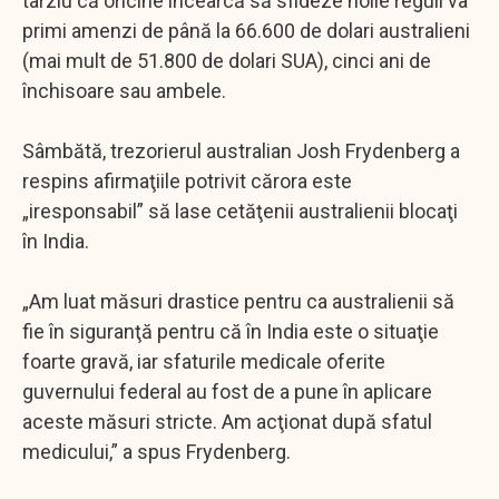
târziu că oricine încearcă să sfideze noile reguli va
primi amenzi de până la 66.600 de dolari australieni
(mai mult de 51.800 de dolari SUA), cinci ani de
închisoare sau ambele.
Sâmbătă, trezorierul australian Josh Frydenberg a
respins afirmaţiile potrivit cărora este
„iresponsabil” să lase cetăţenii australienii blocaţi
în India.
„Am luat măsuri drastice pentru ca australienii să
fie în siguranţă pentru că în India este o situaţie
foarte gravă, iar sfaturile medicale oferite
guvernului federal au fost de a pune în aplicare
aceste măsuri stricte. Am acţionat după sfatul
medicului,” a spus Frydenberg.