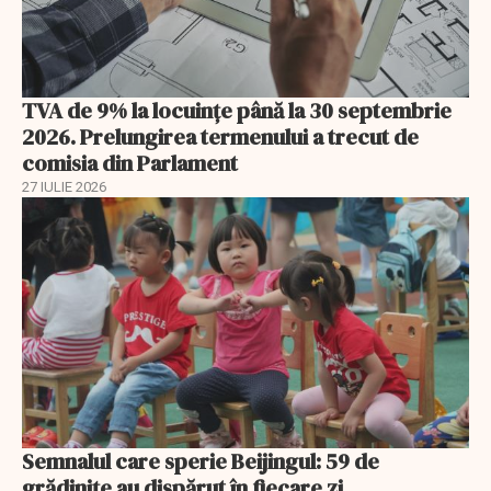
TVA de 9% la locuințe până la 30 septembrie
2026. Prelungirea termenului a trecut de
comisia din Parlament
27 IULIE 2026
Semnalul care sperie Beijingul: 59 de
grădinițe au dispărut în fiecare zi