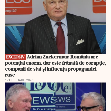
Adrian Zuckerman: România are
EXCLUSIV
potențial enorm, dar este frânată de corupție,
companii de stat și influența propagandei
ruse
17 FEBRUARIE 2026
EXCLUSIV