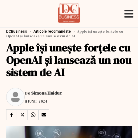
›
›
Apple își unește forțele cu
DCBusiness
Articole recomandate
OpenAI și lansează un nou sistem de AI
Apple își unește forțele cu
OpenAI și lansează un nou
sistem de AI
De
Simona Haiduc
11 IUNIE 2024