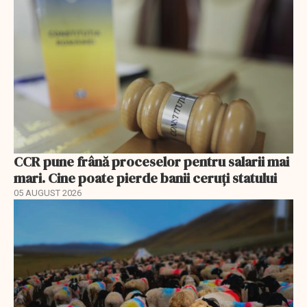
CCR pune frână proceselor pentru salarii mai
mari. Cine poate pierde banii ceruți statului
05 AUGUST 2026
EXCLUSIV