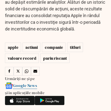
au depăşit estimările analiştilor. Alături de un istoric
solid de răscumpărări de acţiuni, aceste rezultate
financiare au consolidat reputaţia Apple în rândul
investitorilor ca o investiţie sigură într-o perioadă
de incertitudine economică globală.
apple
actiuni
companie
titluri
valoare record
pariu riscant
Urmăriți-ne și pe
Google News
și în aplicațiile mobile