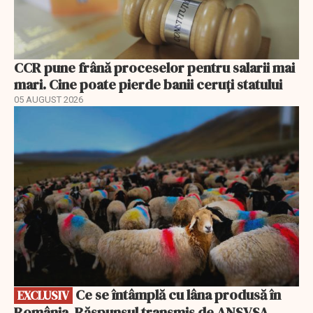
CCR pune frână proceselor pentru salarii mai
mari. Cine poate pierde banii ceruți statului
05 AUGUST 2026
EXCLUSIV
Ce se întâmplă cu lâna produsă în
EXCLUSIV
România. Răspunsul transmis de ANSVSA