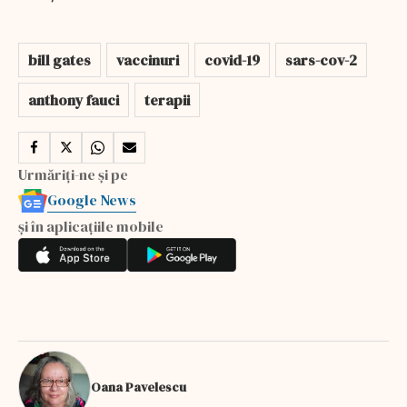
bill gates
vaccinuri
covid-19
sars-cov-2
anthony fauci
terapii
Urmăriți-ne și pe
Google News
și în aplicațiile mobile
Oana Pavelescu