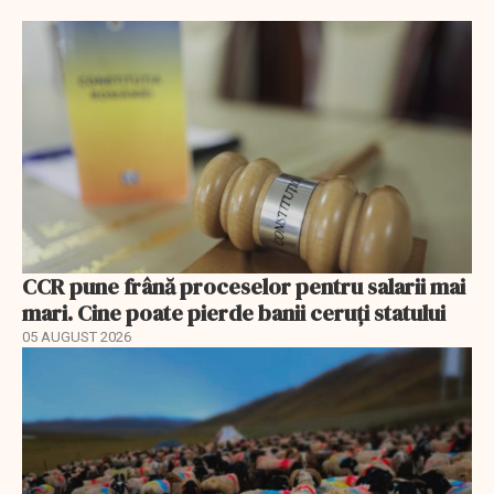
CCR pune frână proceselor pentru salarii mai
mari. Cine poate pierde banii ceruți statului
05 AUGUST 2026
EXCLUSIV