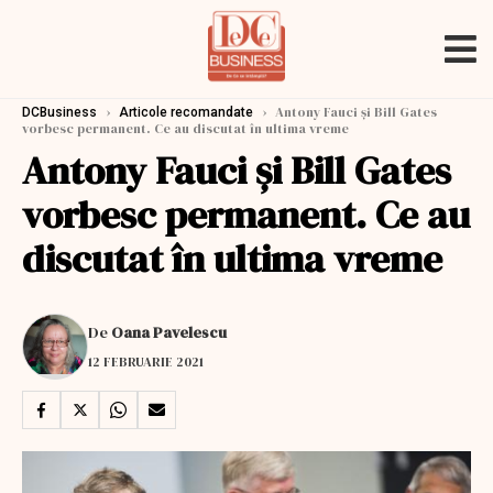
›
›
Antony Fauci și Bill Gates
DCBusiness
Articole recomandate
vorbesc permanent. Ce au discutat în ultima vreme
Antony Fauci și Bill Gates
vorbesc permanent. Ce au
discutat în ultima vreme
De
Oana Pavelescu
12 FEBRUARIE 2021