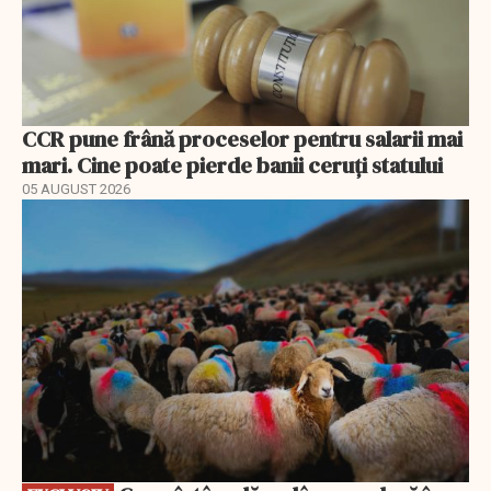
CCR pune frână proceselor pentru salarii mai
mari. Cine poate pierde banii ceruți statului
05 AUGUST 2026
EXCLUSIV