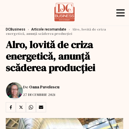
›
›
Alro, lovită de criza
DCBusiness
Articole recomandate
energetică, anunță scăderea producției
Alro, lovită de criza
energetică, anunță
scăderea producției
De
Oana Pavelescu
27 DECEMBRIE 2021