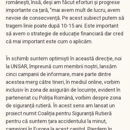
românești, însă, deși am făcut eforturi și progrese
importante ca țară, ”mai avem mult de lucru, avem
nevoie de consecvență. Pe acest subiect putem să
tragem linie poate după 10-15 ani. Este important
să avem o strategie de educație financiară dar cred
că mai important este cum o aplicăm.
În schimb suntem optimiști în această direcție, noi
la UNSAR, împreună cum membrii noștri, lansăm
cinci campanii de informare, mare parte dintre
acestea merg către tineri, în mediul online, vorbim
inclusiv în zona de asigurări de locuințe, evident în
parteneriat cu Poliția Română, vorbim despre zona
de siguranță rutieră. În acest sens am lansat un
proiect numit Coaliția pentru Siguranță Rutieră
pentru că suntem țara accidentului la minut,
campioni în Europa la acest capitol. Pierdem în