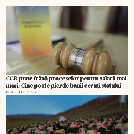
CCR pune frână proceselor pentru salarii mai
mari. Cine poate pierde banii ceruți statului
05 AUGUST 2026
EXCLUSIV