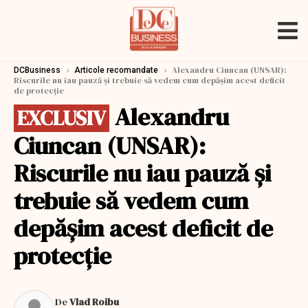
›
›
Alexandru Ciuncan (UNSAR):
DCBusiness
Articole recomandate
Riscurile nu iau pauză și trebuie să vedem cum depășim acest deficit
de protecție
Alexandru
EXCLUSIV
Ciuncan (UNSAR):
Riscurile nu iau pauză și
trebuie să vedem cum
depășim acest deficit de
protecție
De
Vlad Roibu