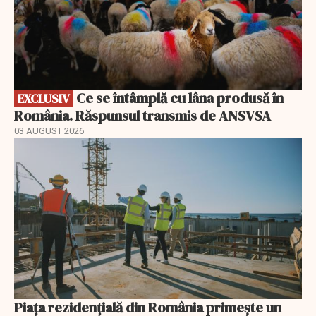
Ce se întâmplă cu lâna produsă în
EXCLUSIV
România. Răspunsul transmis de ANSVSA
03 AUGUST 2026
Piața rezidențială din România primește un