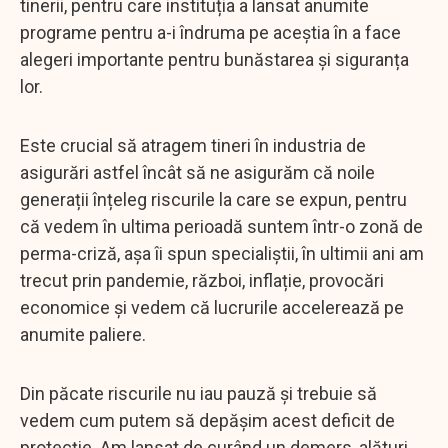
tinerii, pentru care instituția a lansat anumite
programe pentru a-i îndruma pe aceștia în a face
alegeri importante pentru bunăstarea și siguranța
lor.
Este crucial să atragem tineri în industria de
asigurări astfel încât să ne asigurăm că noile
generații înțeleg riscurile la care se expun, pentru
că vedem în ultima perioadă suntem într-o zonă de
perma-criză, așa îi spun specialiștii, în ultimii ani am
trecut prin pandemie, război, inflație, provocări
economice și vedem că lucrurile accelerează pe
anumite paliere.
Din păcate riscurile nu iau pauză și trebuie să
vedem cum putem să depășim acest deficit de
protecție. Am lansat de curând un demers, alături