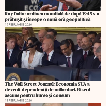
Ray Dalio: ordinea mondială de după 1945 s-a
prăbușit și începe o nouă eră geopolitică
19 FEBRUARIE 2026
The Wall Street Journal: Economia SUA a
devenit dependentă de miliardari. Riscul
ascuns pentru burse și consum
18 FEBRUARIE 2026
EXCLUSIV