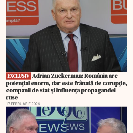
Adrian Zuckerman: România are
EXCLUSIV
potențial enorm, dar este frânată de corupție,
companii de stat și influența propagandei
ruse
17 FEBRUARIE 2026
EXCLUSIV