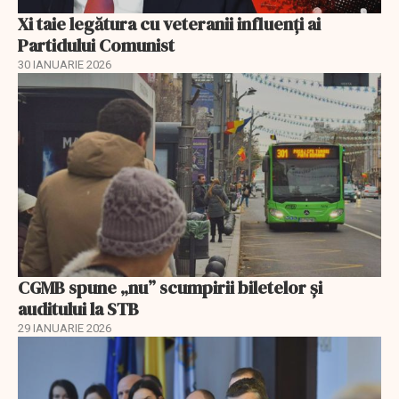
Xi taie legătura cu veteranii influenți ai
Partidului Comunist
30 IANUARIE 2026
CGMB spune „nu” scumpirii biletelor și
auditului la STB
29 IANUARIE 2026