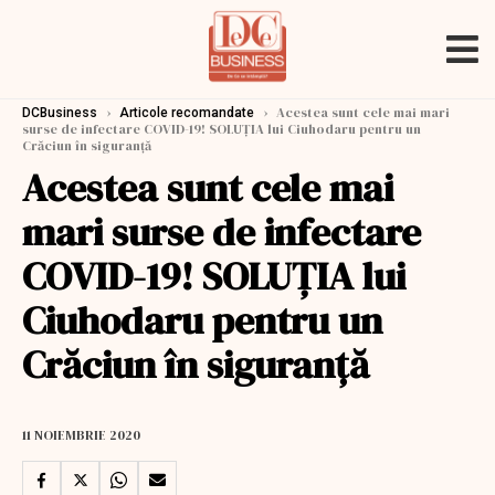
›
›
Acestea sunt cele mai mari
DCBusiness
Articole recomandate
surse de infectare COVID-19! SOLUȚIA lui Ciuhodaru pentru un
Crăciun în siguranță
Acestea sunt cele mai
mari surse de infectare
COVID-19! SOLUȚIA lui
Ciuhodaru pentru un
Crăciun în siguranță
11 NOIEMBRIE 2020