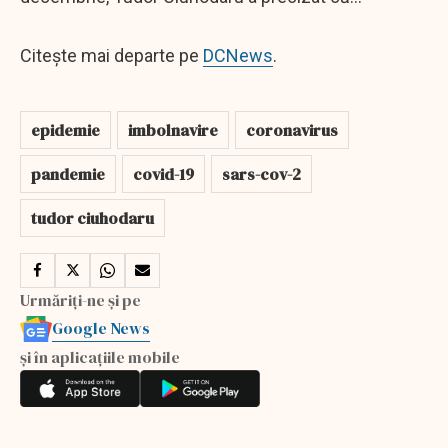
Citește mai departe pe
DCNews
.
epidemie
imbolnavire
coronavirus
pandemie
covid-19
sars-cov-2
tudor ciuhodaru
Urmăriți-ne și pe
Google News
și în aplicațiile mobile