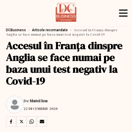
›
›
Accesul în Franța dinspre
DCBusiness
Articole recomandate
Anglia se face numai pe baza unui test negativ la Covid-19
Accesul în Franța dinspre
Anglia se face numai pe
baza unui test negativ la
Covid-19
De
Matei Ion
22 DECEMBRIE 2020