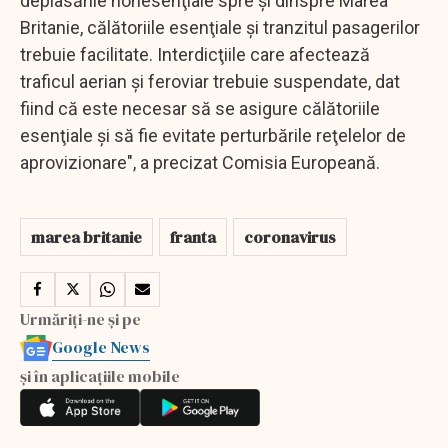
deplasările nonesenţiale spre şi dinspre Marea
Britanie, călătoriile esenţiale şi tranzitul pasagerilor
trebuie facilitate. Interdicţiile care afectează
traficul aerian şi feroviar trebuie suspendate, dat
fiind că este necesar să se asigure călătoriile
esenţiale şi să fie evitate perturbările reţelelor de
aprovizionare", a precizat Comisia Europeană.
marea britanie
franta
coronavirus
Urmăriți-ne și pe
Google News
și în aplicațiile mobile