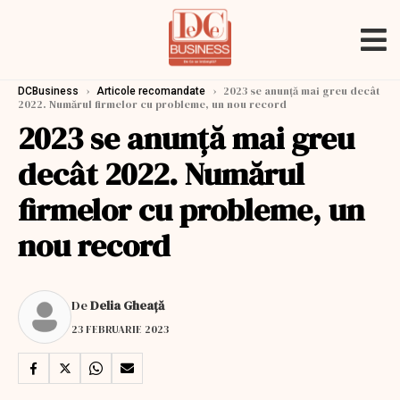
›
›
2023 se anunță mai greu decât
DCBusiness
Articole recomandate
2022. Numărul firmelor cu probleme, un nou record
2023 se anunță mai greu
decât 2022. Numărul
firmelor cu probleme, un
nou record
De
Delia Gheață
23 FEBRUARIE 2023