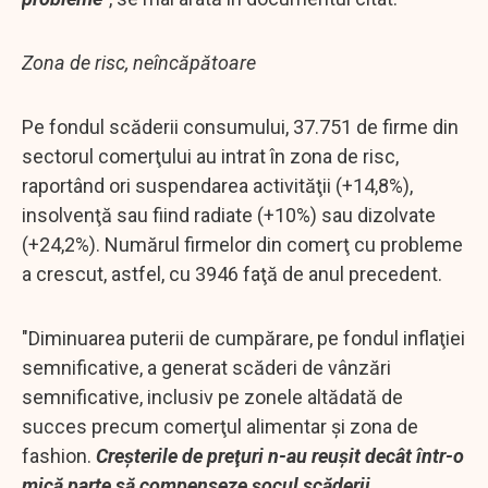
Zona de risc, neîncăpătoare
Pe fondul scăderii consumului, 37.751 de firme din
sectorul comerţului au intrat în zona de risc,
raportând ori suspendarea activităţii (+14,8%),
insolvenţă sau fiind radiate (+10%) sau dizolvate
(+24,2%). Numărul firmelor din comerţ cu probleme
a crescut, astfel, cu 3946 faţă de anul precedent.
"Diminuarea puterii de cumpărare, pe fondul inflaţiei
semnificative, a generat scăderi de vânzări
semnificative, inclusiv pe zonele altădată de
succes precum comerţul alimentar şi zona de
fashion.
Creşterile de preţuri n-au reuşit decât într-o
mică parte să compenseze şocul scăderii