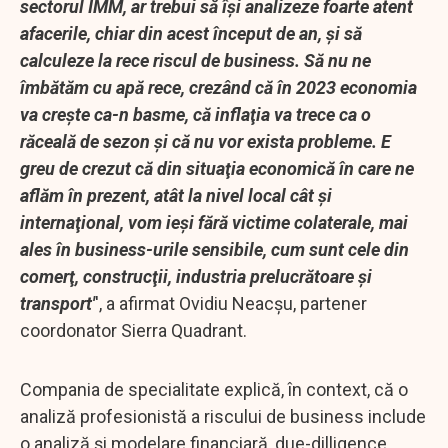
sectorul IMM, ar trebui să îşi analizeze foarte atent
afacerile, chiar din acest început de an, şi să
calculeze la rece riscul de business. Să nu ne
îmbătăm cu apă rece, crezând că în 2023 economia
va creşte ca-n basme, că inflaţia va trece ca o
răceală de sezon şi că nu vor exista probleme. E
greu de crezut că din situaţia economică în care ne
aflăm în prezent, atât la nivel local cât şi
internaţional, vom ieşi fără victime colaterale, mai
ales în business-urile sensibile, cum sunt cele din
comerţ, construcţii, industria prelucrătoare şi
transport'
', a afirmat Ovidiu Neacşu, partener
coordonator Sierra Quadrant.
Compania de specialitate explică, în context, că o
analiză profesionistă a riscului de business include
o analiză şi modelare financiară, due-dilligence,