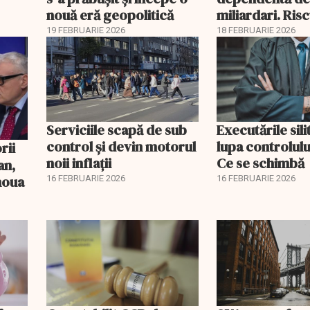
nouă eră geopolitică
miliardari. Ris
pentru burse ș
19 FEBRUARIE 2026
18 FEBRUARIE 2026
Serviciile scapă de sub
Executările sili
control și devin motorul
lupa controlului
noii inflații
Ce se schimbă
an,
 noua
16 FEBRUARIE 2026
16 FEBRUARIE 2026