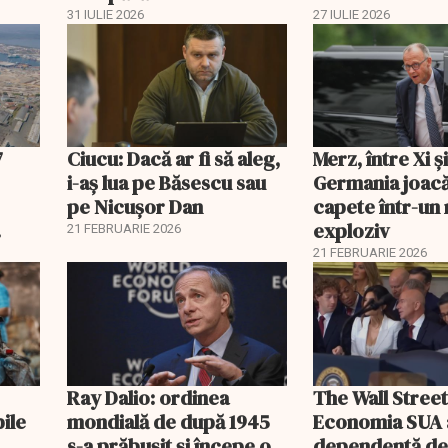
economisi zeci de mii de
comisia din Pa
31 IULIE 2026
27 IULIE 2026
lei
7
Ciucu: Dacă ar fi să aleg,
Merz, între Xi 
i-aș lua pe Băsescu sau
Germania joacă
pe Nicușor Dan
capete într-u
exploziv
21 FEBRUARIE 2026
21 FEBRUARIE 2026
Ray Dalio: ordinea
The Wall Street
bile
mondială de după 1945
Economia SUA 
s-a prăbușit și începe o
dependentă d