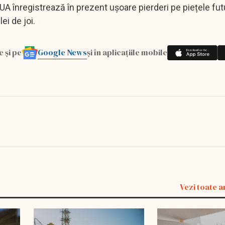
 SUA înregistrează în prezent ușoare pierderi pe piețele fut
ei de joi.
Google News
e și pe
și în aplicațiile mobile
Vezi toate a