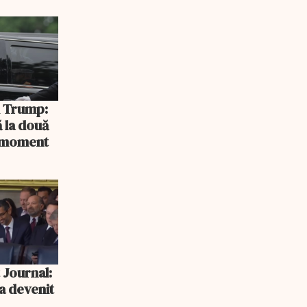
rlament
și Trump:
 la două
n moment
 Journal:
a devenit
e