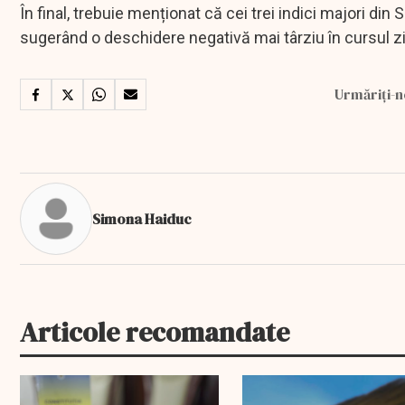
În final, trebuie menționat că cei trei indici majori din
sugerând o deschidere negativă mai târziu în cursul zil
Urmăriți-n
Simona Haiduc
Articole recomandate
EXCLUSIV