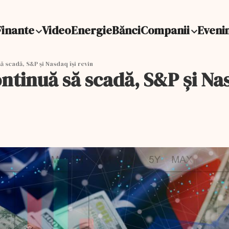
Finante
Video
Energie
Bănci
Companii
Eveni
ă scadă, S&P și Nasdaq își revin
ntinuă să scadă, S&P și Nas