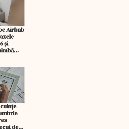
pe Airbnb
Taxele
6 și
chimbă
ocuințe
tembrie
rea
recut de