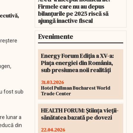
Firmele care nu au depus
bilanțurile pe 2025 riscă să
ecutivă,
ajungă inactive fiscal
Evenimente
creștere
Energy Forum Ediția a XV-a:
Piața energiei din România,
mgen,
sub presiunea noii realități
31.03.2026
Hotel Pullman Bucharest World
au fost sub
Trade Center
HEALTH FORUM: Știința vieții-
sănătatea bazată pe dovezi
re lunar a
reducă din
22.04.2026