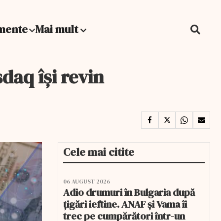
mente
Mai mult
daq își revin
Cele mai citite
06 AUGUST 2026
Adio drumuri în Bulgaria după
țigări ieftine. ANAF și Vama îi
trec pe cumpărători într-un