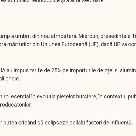
rea acțiunilor tehnologice și a altor sectoare.
rump a umbrit din nou atmosfera. Miercuri, președintele 
ra mărfurilor din Uniunea Europeană (UE), dacă UE va co
A au impus tarife de 25% pe importurile de oțel și alumini
li cheie.
ol esențial în evoluția piețelor bursiere, în contextul publ
producătorilor.
r putea oricând să eclipseze ceilalți factori de influență.