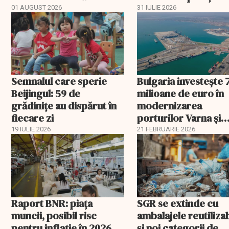
aprobat schema
01 AUGUST 2026
31 IULIE 2026
Semnalul care sperie
Bulgaria investește 
Beijingul: 59 de
milioane de euro în
grădinițe au dispărut în
modernizarea
fiecare zi
porturilor Varna și
Burgas
19 IULIE 2026
21 FEBRUARIE 2026
Raport BNR: piața
SGR se extinde cu
muncii, posibil risc
ambalajele reutiliza
pentru inflație în 2026
și noi categorii de