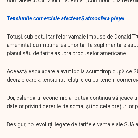
nou ratele dobânzilor în acest an, contribuind la reveni
Tensiunile comerciale afectează atmosfera pieței
Totuși, subiectul tarifelor vamale impuse de Donald T
amenințat cu impunerea unor tarife suplimentare asup
planul său de tarife asupra produselor americane.
Această escaladare a avut loc la scurt timp după ce SU
decizie care a tensionat relațiile cu partenerii comercia
Joi, calendarul economic ar putea continua să joace un r
datelor privind cererile de șomaj și indicele prețurilor 
Desigur, noi evoluții legate de tarifele vamale ale SUA a