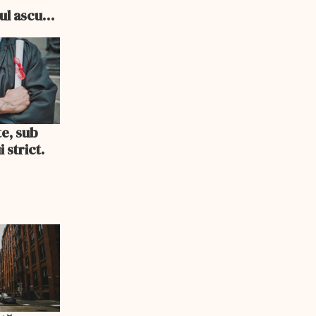
cul ascuns
i consum
te, sub
 strict.