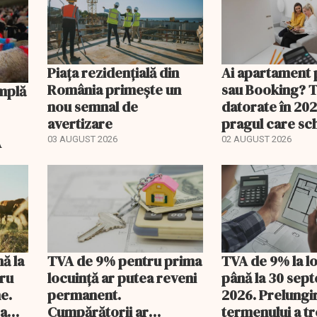
Piața rezidențială din
Ai apartament 
România primește un
sau Booking? 
nou semnal de
datorate în 202
avertizare
pragul care s
regimul fiscal
A
03 AUGUST 2026
02 AUGUST 2026
nă la
TVA de 9% pentru prima
TVA de 9% la l
tru
locuință ar putea reveni
până la 30 sep
e.
permanent.
2026. Prelungi
 a
Cumpărătorii ar
termenului a t