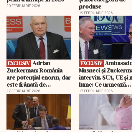
produse
20 FEBRUARIE 2026
19 FEBRUARIE 2026
EXCLUSIV
EXCLUSIV
Adrian
Ambasadorii
EXCLUSIV
EXCLUSIV
Zuckerman: România
Musneci și Zuckerm
are potențial enorm, dar
interviu. SUA, UE și
este frânată de
lume: Ce urmează
corupție, companii de
pentru România
17 FEBRUARIE 2026
17 FEBRUARIE 2026
stat și influența
propagandei ruse