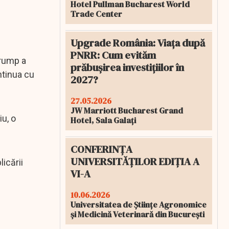
Hotel Pullman Bucharest World
Trade Center
Upgrade România: Viața după
PNRR: Cum evităm
Trump a
prăbușirea investițiilor în
ntinua cu
2027?
27.05.2026
JW Marriott Bucharest Grand
u, o
Hotel, Sala Galați
CONFERINȚA
UNIVERSITĂȚILOR EDIȚIA A
icării
VI-A
10.06.2026
Universitatea de Științe Agronomice
și Medicină Veterinară din București