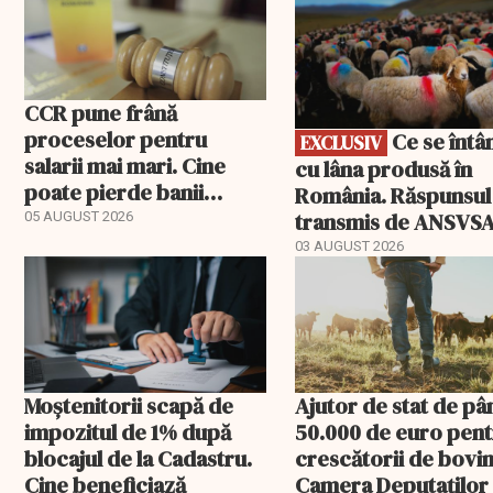
CCR pune frână
proceselor pentru
Ce se întâmplă
EXCLUSIV
salarii mai mari. Cine
cu lâna produsă în
poate pierde banii
România. Răspunsul
ceruți statului
transmis de ANSVS
05 AUGUST 2026
03 AUGUST 2026
Moștenitorii scapă de
Ajutor de stat de pâ
impozitul de 1% după
50.000 de euro pen
blocajul de la Cadastru.
crescătorii de bovin
Cine beneficiază
Camera Deputaților