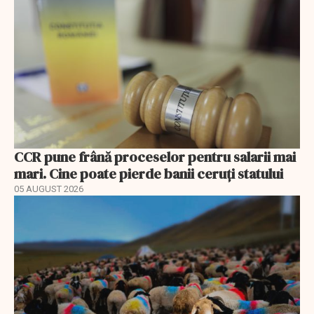
CCR pune frână proceselor pentru salarii mai
mari. Cine poate pierde banii ceruți statului
05 AUGUST 2026
EXCLUSIV