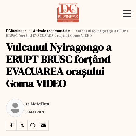
›
›
Vulcanul Nyiragongo a ERUPT
DCBusiness
Articole recomandate
BRUSC forțând EVACUAREA orașului Goma VIDEO
Vulcanul Nyiragongo a
ERUPT BRUSC forțând
EVACUAREA orașului
Goma VIDEO
De
Matei Ion
23 MAI 2021