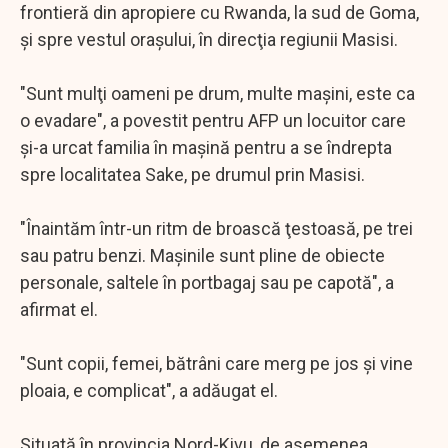
frontieră din apropiere cu Rwanda, la sud de Goma,
şi spre vestul oraşului, în direcţia regiunii Masisi.
"Sunt mulţi oameni pe drum, multe maşini, este ca
o evadare", a povestit pentru AFP un locuitor care
şi-a urcat familia în maşină pentru a se îndrepta
spre localitatea Sake, pe drumul prin Masisi.
"Înaintăm într-un ritm de broască ţestoasă, pe trei
sau patru benzi. Maşinile sunt pline de obiecte
personale, saltele în portbagaj sau pe capotă", a
afirmat el.
"Sunt copii, femei, bătrâni care merg pe jos şi vine
ploaia, e complicat", a adăugat el.
Situată în provincia Nord-Kivu, de asemenea