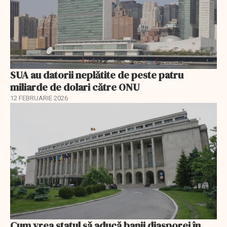
SUA au datorii neplătite de peste patru
miliarde de dolari către ONU
12 FEBRUARIE 2026
Cum vrea statul să aducă banii diasporei în