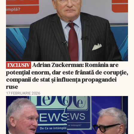
Adrian Zuckerman: România are
EXCLUSIV
potențial enorm, dar este frânată de corupție,
companii de stat și influența propagandei
ruse
17 FEBRUARIE 2026
EXCLUSIV