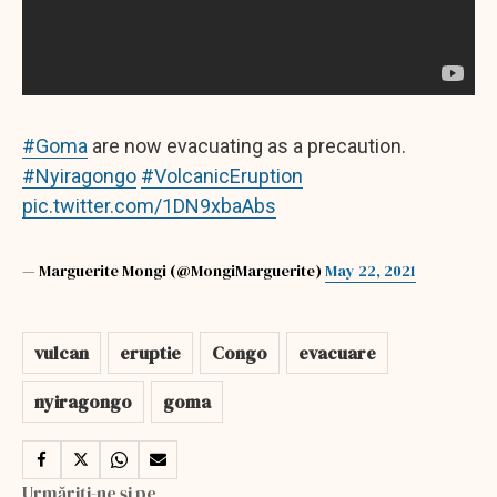
#Goma
are now evacuating as a precaution.
#Nyiragongo
#VolcanicEruption
pic.twitter.com/1DN9xbaAbs
— Marguerite Mongi (@MongiMarguerite)
May 22, 2021
vulcan
eruptie
Congo
evacuare
nyiragongo
goma
Urmăriți-ne și pe