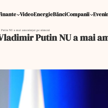
Finante
Video
Energie
Bănci
Companii
Eveni
 Putin NU a mai amenințat pe nimeni
Vladimir Putin NU a mai a