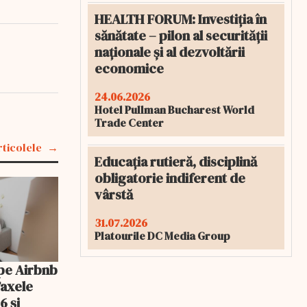
HEALTH FORUM: Investiția în
sănătate – pilon al securității
naționale și al dezvoltării
economice
24.06.2026
Hotel Pullman Bucharest World
Trade Center
rticolele
Educația rutieră, disciplină
obligatorie indiferent de
vârstă
31.07.2026
Platourile DC Media Group
pe Airbnb
Taxele
6 și