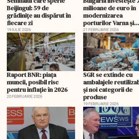
Semnalul care sperie
Bulgaria investește 
Beijingul: 59 de
milioane de euro în
grădinițe au dispărut în
modernizarea
fiecare zi
porturilor Varna și
Burgas
19 IULIE 2026
21 FEBRUARIE 2026
Raport BNR: piața
SGR se extinde cu
muncii, posibil risc
ambalajele reutiliza
pentru inflație în 2026
și noi categorii de
produse
20 FEBRUARIE 2026
19 FEBRUARIE 2026
EXCLUSIV
EXCLUSIV