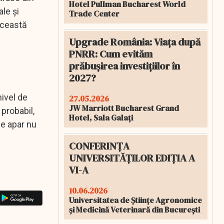
Hotel Pullman Bucharest World
le şi
Trade Center
această
Upgrade România: Viața după
PNRR: Cum evităm
prăbușirea investițiilor în
2027?
nivel de
27.05.2026
JW Marriott Bucharest Grand
probabil,
Hotel, Sala Galați
le apar nu
CONFERINȚA
UNIVERSITĂȚILOR EDIȚIA A
VI-A
10.06.2026
Universitatea de Științe Agronomice
și Medicină Veterinară din București