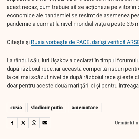
acest necaz, cum trebuie să se acţioneze pe viitor în c
economice ale pandemiei se resimt de asemenea peste 
pandemie a curmat la nivel mondial viaţa a peste 3,5 
Citește și
Rusia vorbește de PACE, dar își verifică 
La rândul său, Iuri Uşakov a declarat în timpul forumului
după războiul rece, iar aceasta comportă riscuri pentru
la cel mai scăzut nivel de după războiul rece şi este c
doar pentru aceste două mari ţări, ci şi pentru întreaga
rusia
vladimir putin
amenintare
Urmăriți-n