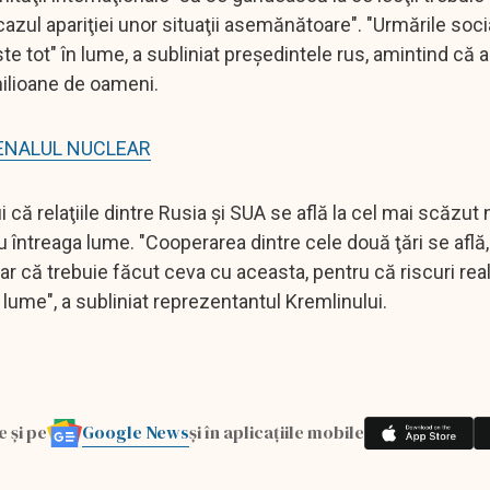
azul apariţiei unor situaţii asemănătoare". "Urmările socia
tot" în lume, a subliniat preşedintele rus, amintind că 
milioane de oameni.
ARSENALUL NUCLEAR
 că relaţiile dintre Rusia şi SUA se află la cel mai scăzut 
 întreaga lume. "Cooperarea dintre cele două ţări se află, 
lar că trebuie făcut ceva cu aceasta, pentru că riscuri rea
 lume", a subliniat reprezentantul Kremlinului.
Google News
e și pe
și în aplicațiile mobile