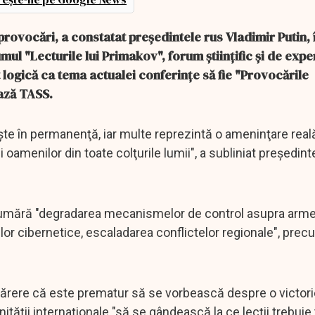
rovocări, a constatat preşedintele rus Vladimir Putin, 
ul "Lecturile lui Primakov", forum ştiinţific şi de exper
 logică ca tema actualei conferinţe să fie "Provocările
ază TASS.
te în permanenţă, iar multe reprezintă o ameninţare real
rii oamenilor din toate colţurile lumii", a subliniat preşedinte
e numără "degradarea mecanismelor de control asupra arme
nilor cibernetice, escaladarea conflictelor regionale", prec
părere că este prematur să se vorbească despre o victorie
tăţii internaţionale "să se gândească la ce lecţii trebuie 