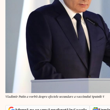
Vladimir Putin a vorbit despre efectele secundare a vaccinului Sputnik-V
Adaugă-ne ca sursă preferată în Google
Urmăr