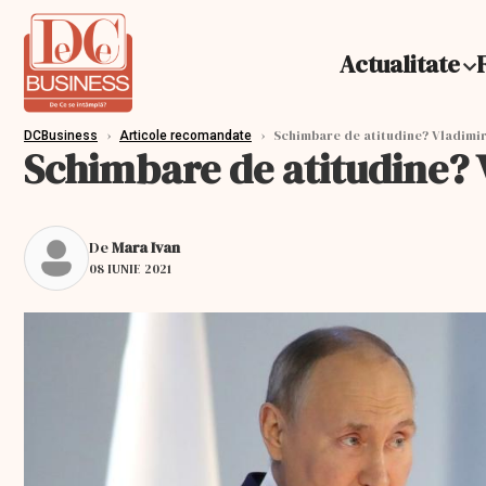
Actualitate
›
›
Schimbare de atitudine? Vladimir
DCBusiness
Articole recomandate
Schimbare de atitudine? 
De
Mara Ivan
08 IUNIE 2021