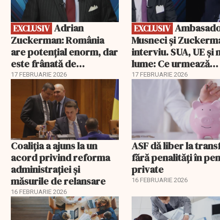
Adrian
Ambasadorii
EXCLUSIV
EXCLUSIV
Zuckerman: România
Musneci și Zuckerm
are potențial enorm, dar
interviu. SUA, UE și
este frânată de
lume: Ce urmează
corupție, companii de
pentru România
17 FEBRUARIE 2026
17 FEBRUARIE 2026
stat și influența
propagandei ruse
Coaliția a ajuns la un
ASF dă liber la trans
acord privind reforma
fără penalități în pen
administrației și
private
măsurile de relansare
16 FEBRUARIE 2026
16 FEBRUARIE 2026