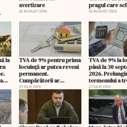
avertizare
pragul care s
regimul fiscal
A
03 AUGUST 2026
02 AUGUST 2026
nă la
TVA de 9% pentru prima
TVA de 9% la l
tru
locuință ar putea reveni
până la 30 sep
e.
permanent.
2026. Prelungi
 a
Cumpărătorii ar
termenului a t
economisi zeci de mii de
comisia din Pa
31 IULIE 2026
27 IULIE 2026
lei