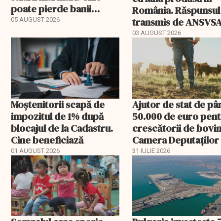
poate pierde banii
România. Răspunsul
ceruți statului
transmis de ANSVS
05 AUGUST 2026
03 AUGUST 2026
Moștenitorii scapă de
Ajutor de stat de pâ
impozitul de 1% după
50.000 de euro pen
blocajul de la Cadastru.
crescătorii de bovin
Cine beneficiază
Camera Deputaților
aprobat schema
01 AUGUST 2026
31 IULIE 2026