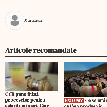
Mara Ivan
Articole recomandate
EXCLUSIV
CCR pune frână
proceselor pentru
Ce se întâmplă
EXCLUSIV
salarii mai mari. Cine
cu lâna produsă în