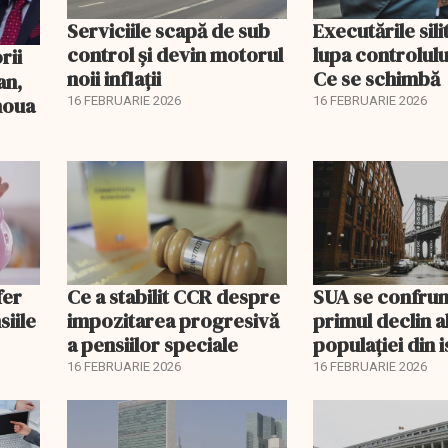
Serviciile scapă de sub
Executările sili
control și devin motorul
lupa controlului
noii inflații
Ce se schimbă
an,
 noua
16 FEBRUARIE 2026
16 FEBRUARIE 2026
fer
Ce a stabilit CCR despre
SUA se confrun
siile
impozitarea progresivă
primul declin a
a pensiilor speciale
populației din i
16 FEBRUARIE 2026
16 FEBRUARIE 2026