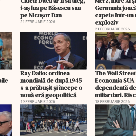
7
Ciucu: Dacă ar fi să aleg,
Merz, între Xi 
i-aș lua pe Băsescu sau
Germania joacă
pe Nicușor Dan
capete într-u
exploziv
21 FEBRUARIE 2026
21 FEBRUARIE 2026
Ray Dalio: ordinea
The Wall Street
bile
mondială de după 1945
Economia SUA 
s-a prăbușit și începe o
dependentă d
nouă eră geopolitică
miliardari. Ris
pentru burse ș
19 FEBRUARIE 2026
18 FEBRUARIE 2026