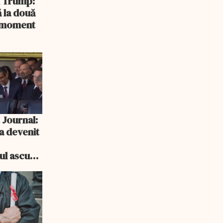
și Trump:
 la două
n moment
 Journal:
a devenit
e
cul ascuns
i consum