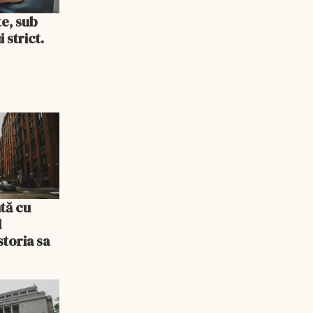
te, sub
 strict.
tă cu
l
storia sa