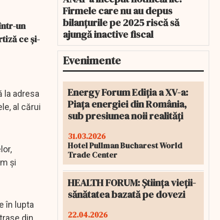
Firmele care nu au depus
bilanțurile pe 2025 riscă să
într-un
ajungă inactive fiscal
tiză ce şi-
Evenimente
Energy Forum Ediția a XV-a:
ă la adresa
Piața energiei din România,
le, al cărui
sub presiunea noii realități
31.03.2026
Hotel Pullman Bucharest World
lor,
Trade Center
um şi
HEALTH FORUM: Știința vieții-
sănătatea bazată pe dovezi
 în lupta
22.04.2026
trase din