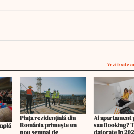
Vezi toate a
Piața rezidențială din
Ai apartament 
România primește un
sau Booking? 
nou semnal de
datorate în 202