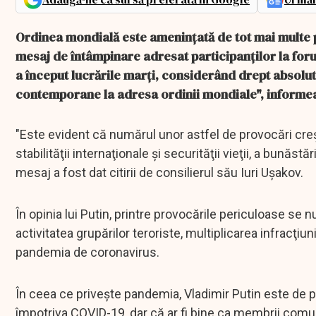
Ordinea mondială este ameninţată de tot mai multe p
mesaj de întâmpinare adresat participanţilor la forum
a început lucrările marţi, considerând drept absolut
contemporane la adresa ordinii mondiale", informe
"Este evident că numărul unor astfel de provocări creş
stabilităţii internaţionale şi securităţii vieţii, a bunăstă
mesaj a fost dat citirii de consilierul său Iuri Uşakov.
În opinia lui Putin, printre provocările periculoase s
activitatea grupărilor teroriste, multiplicarea infracţiu
pandemia de coronavirus.
În ceea ce priveşte pandemia, Vladimir Putin este de 
împotriva COVID-19, dar că ar fi bine ca membrii comuni