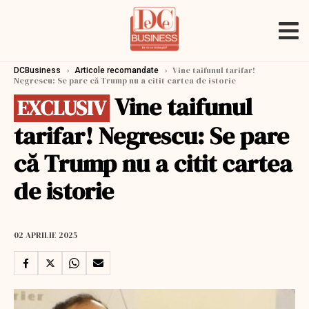
›
›
Vine taifunul tarifar!
DCBusiness
Articole recomandate
Negrescu: Se pare că Trump nu a citit cartea de istorie
Vine taifunul
EXCLUSIV
tarifar! Negrescu: Se pare
că Trump nu a citit cartea
de istorie
02 APRILIE 2025