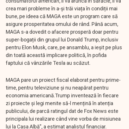
consumatorul american
, îl va arunca în sărăcie, îi va
crea mari probleme în a-și trăi viața în condiții mai
bune, pe ideea că MAGA este un program care să
asigure prosperitatea omului de rând. Până acum,
MAGA s-a dovedit o afacere prosperă doar pentru
super-bogații din grupul lui Donald Trump, inclusiv
pentru Elon Musk, care, pe ansamblu, a ieșit pe plus
din toată această implicare politică, în pofida
faptului că vânzările Tesla au scăzut.
MAGA pare un proiect fiscal elaborat pentru prime-
time, pentru televiziune și nu neapărat pentru
economia americană.Trump inventează în fiecare
zi proiecte și legi menite să-l mențină în atenția
publicului, de parcă ratingul dat de Fox News este
principala lui realizare când vine vorba de misiunea
lui la Casa Albă”, a estimat analistul financiar.