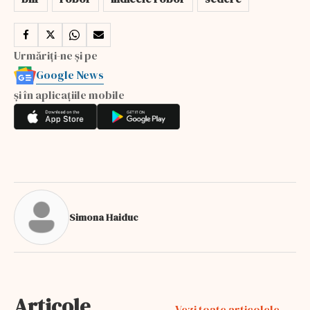
Urmăriți-ne și pe
Google News
și în aplicațiile mobile
Simona Haiduc
Articole
Vezi toate articolele