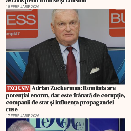
ascuns pentru burse și consum
18 FEBRUARIE 2026
EXCLUSIV
Adrian Zuckerman: România are
EXCLUSIV
potențial enorm, dar este frânată de corupție,
companii de stat și influența propagandei
ruse
17 FEBRUARIE 2026
EXCLUSIV