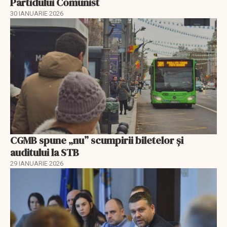
Partidului Comunist
30 IANUARIE 2026
CGMB spune „nu” scumpirii biletelor și
auditului la STB
29 IANUARIE 2026