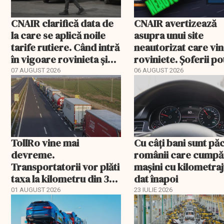
CNAIR clarifică data de
CNAIR avertizează
la care se aplică noile
asupra unui site
tarife rutiere. Când intră
neautorizat care vi
în vigoare rovinieta și
roviniete. Șoferii po
TollRo
plăti și cu 186% mai 
07 AUGUST 2026
06 AUGUST 2026
TollRo vine mai
Cu câţi bani sunt păc
devreme.
românii care cumpă
Transportatorii vor plăti
maşini cu kilometraj
taxa la kilometru din 31
dat înapoi
august
01 AUGUST 2026
23 IULIE 2026