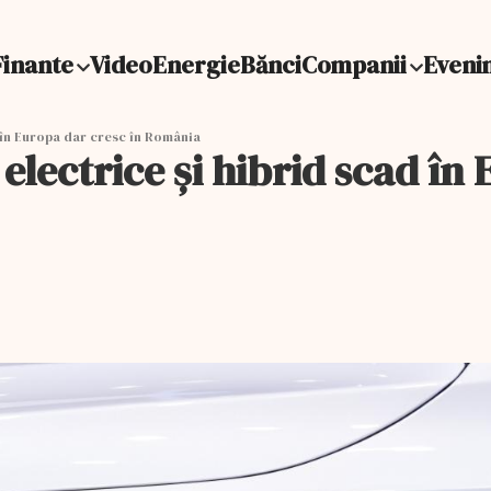
Finante
Video
Energie
Bănci
Companii
Eveni
 în Europa dar cresc în România
electrice şi hibrid scad în 