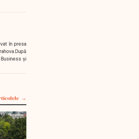
ivat în presa
 Prahova.După
 Business şi
rticolele