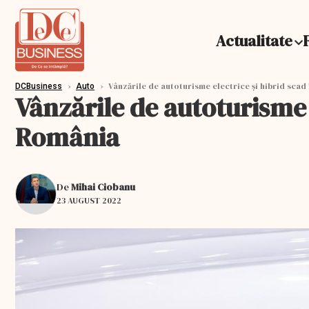
Actualitate
›
›
Vânzările de autoturisme electrice şi hibrid scad
DCBusiness
Auto
Vânzările de autoturisme 
România
De
Mihai Ciobanu
23 AUGUST 2022