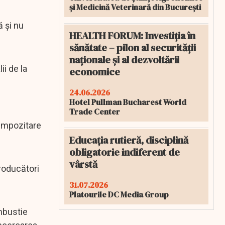
și Medicină Veterinară din București
ă şi nu
HEALTH FORUM: Investiția în
sănătate – pilon al securității
naționale și al dezvoltării
ii de la
economice
24.06.2026
Hotel Pullman Bucharest World
Trade Center
 impozitare
Educația rutieră, disciplină
obligatorie indiferent de
vârstă
producători
31.07.2026
Platourile DC Media Group
ombustie