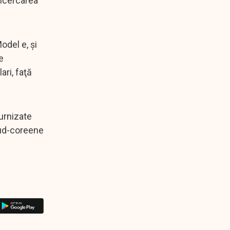
încercarea
odel e, şi
e
ari, faţă
furnizate
sud-coreene