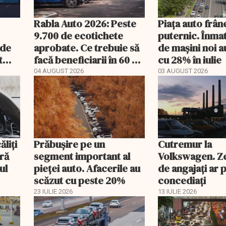
Rabla Auto 2026: Peste
Piața auto frân
9.700 de ecotichete
puternic. Înmat
nde
aprobate. Ce trebuie să
de mașini noi a
t
facă beneficiarii în 60 de
cu 28% în iulie
mult
zile
04 AUGUST 2026
03 AUGUST 2026
ăliţi
Prăbușire pe un
Cutremur la
ră
segment important al
Volkswagen. Ze
ul
pieței auto. Afacerile au
de angajați ar p
scăzut cu peste 20%
concediați
23 IULIE 2026
13 IULIE 2026