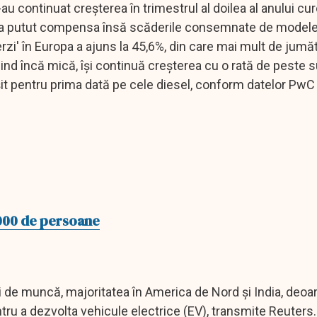
u continuat creşterea în trimestrul al doilea al anului cure
 a putut compensa însă scăderile consemnate de modelel
erzi' în Europa a ajuns la 45,6%, din care mai mult de jumă
iind încă mică, îşi continuă creşterea cu o rată de peste s
epăşit pentru prima dată pe cele diesel, conform datelor Pw
000 de persoane
i de muncă, majoritatea în America de Nord şi India, deoa
ru a dezvolta vehicule electrice (EV), transmite Reuters.