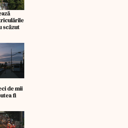
ează
riculările
u scăzut
ci de mii
utea fi