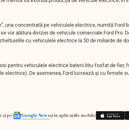
izie menită să extindă producţia de vehicule electrice, în 
e", una concentrată pe vehiculele electrice, numită Ford M
se vor alătura diviziei de vehicule comerciale Ford Pro. D
ltuielile cu vehiculele electrice la 50 de miliarde de dol
.
si pentru vehiculele electrice baterii litiu-fosfat de fier, 
le electrice). De asemenea, Ford lucrează şi cu firmele 
Google News
e și pe
și în aplicațiile mobile