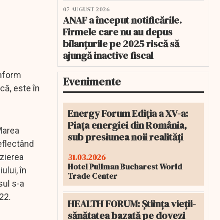
07 AUGUST 2026
ANAF a început notificările.
Firmele care nu au depus
bilanțurile pe 2025 riscă să
ajungă inactive fiscal
onform
Evenimente
că, este în
Energy Forum Ediția a XV-a:
Piața energiei din România,
 Marea
sub presiunea noii realități
reflectând
31.03.2026
rzierea
Hotel Pullman Bucharest World
ului, în
Trade Center
sul s-a
22.
HEALTH FORUM: Știința vieții-
sănătatea bazată pe dovezi