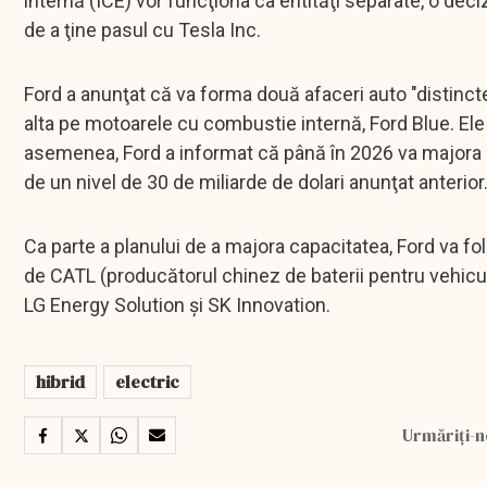
internă (ICE) vor funcţiona ca entităţi separate, o dec
de a ţine pasul cu Tesla Inc.
Ford a anunţat că va forma două afaceri auto "distinct
alta pe motoarele cu combustie internă, Ford Blue. Ele 
asemenea, Ford a informat că până în 2026 va majora che
de un nivel de 30 de miliarde de dolari anunţat anterior
Ca parte a planului de a majora capacitatea, Ford va folo
de CATL (producătorul chinez de baterii pentru vehicu
LG Energy Solution şi SK Innovation.
hibrid
electric
Urmăriți-n