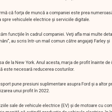
, afirmă că forţa de muncă a companiei este prea numeroas
 spre vehiculele electrice şi serviciile digitale.
m funcţiile în cadrul companiei. Veţi afla mai multe detal
ni", au scris într-un mail comun către angajaţi Farley şi
rsa de la New York. Anul acesta, marja de profit înainte de
t că este necesară reducerea costurilor.
ransport pune presiuni suplimentare asupra Ford şi a altor 
lizarea unui profit în 2022.
iziile sale de vehicule electrice (EV) şi de motoare cu c