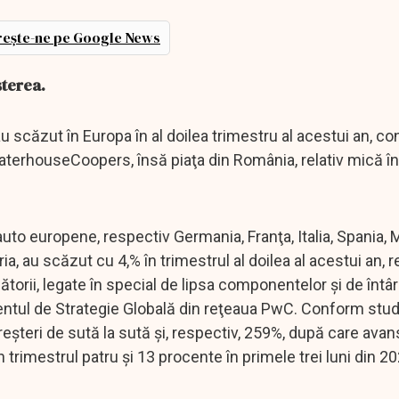
ește-ne pe Google News
şterea.
u scăzut în Europa în al doilea trimestru al acestui an, c
erhouseCoopers, însă piaţa din România, relativ mică în
 auto europene, respectiv Germania, Franţa, Italia, Spania,
ria, au scăzut cu 4,% în trimestrul al doilea al acestui an, 
orii, legate în special de lipsa componentelor şi de întâ
mentul de Strategie Globală din reţeaua PwC. Conform studi
eşteri de sută la sută şi, respectiv, 259%, după care avan
n trimestrul patru şi 13 procente în primele trei luni din 20