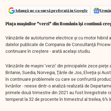
Adaugă-ne ca sursă preferată în Google
Urmăr
Piaţa maşinilor "verzi" din România îşi continuă cre
Vânzările de autoturisme electrice şi cu motor hibrid a
datelor publicate de Compania de Consultanţă Pricewat
continuare în creştere - arată acelaşi studiu.
Vânzările de maşini 'verzi' din principalele zece pieţe
Britanie, Suedia, Norvegia, Ţările de Jos, Elveţia şi Aust
în continuare problemele cu care se confruntă producăt
livrărilor - reiese dintr-o analiză realizată de Departa
primele două trimestre din 2021 au fost înregistrate cr
temperat la 32 de procente în trimestrul al treilea, 6% î