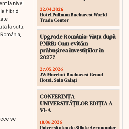
nt la nivel
22.04.2026
e hibrid.
Hotel Pullman Bucharest World
tate
Trade Center
ută la sută,
C România,
Upgrade România: Viața după
PNRR: Cum evităm
prăbușirea investițiilor în
2027?
27.05.2026
JW Marriott Bucharest Grand
Hotel, Sala Galați
CONFERINȚA
UNIVERSITĂȚILOR EDIȚIA A
VI-A
rece se
10.06.2026
Universitatea de Științe Agronomice