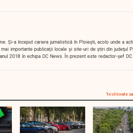
. Şi-a început cariera jurnalistică în Ploieşti, acolo unde a act
mai importante publicaţii locale şi site-uri de ştiri din judeţul
 în anul 2018 în echipa DC News. În prezent este redactor-şef DC
Vezi toate a