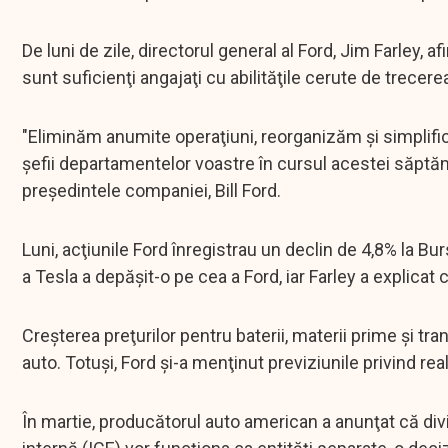
De luni de zile, directorul general al Ford, Jim Farley
sunt suficienţi angajaţi cu abilităţile cerute de trecerea
"Eliminăm anumite operaţiuni, reorganizăm şi simplifică
şefii departamentelor voastre în cursul acestei săptămâ
preşedintele companiei, Bill Ford.
Luni, acţiunile Ford înregistrau un declin de 4,8% la Bu
a Tesla a depăşit-o pe cea a Ford, iar Farley a explica
Creşterea preţurilor pentru baterii, materii prime şi t
auto. Totuşi, Ford şi-a menţinut previziunile privind rea
În martie, producătorul auto american a anunţat că div