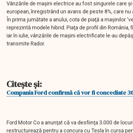
Vânzările de maşini electrice au fost singurele care şi-a
european, înregistrând un avans de peste 8%, care nu
În prima jumătate a anului, cota de piaţă a maşinilor 'v
reprezintă modele hibrid. Piaţa de profil din România, f
iar în iulie, vânzările de maşini electrificate le-au d
transmite Rador.
Citeşte şi:
Compania Ford confirmă că vor fi concediate 3
Ford Motor Co a anunţat că va desfiinţa 3.000 de locur
restructurează pentru a concura cu Tesla în cursa pent