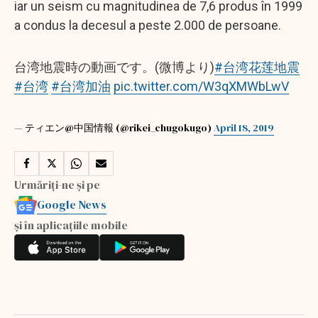
iar un seism cu magnitudinea de 7,6 produs în 1999
a condus la decesul a peste 2.000 de persoane.
台湾地震時の動画です。(微博より)
#台湾花莲地震
#台湾
#台湾加油
pic.twitter.com/W3qXMWbLwV
— ティエン@中国情報 (@rikei_chugokugo)
April 18, 2019
Urmăriți-ne și pe
Google News
și în aplicațiile mobile