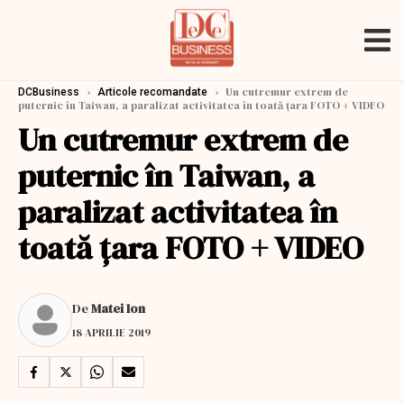
›
›
Un cutremur extrem de
DCBusiness
Articole recomandate
puternic în Taiwan, a paralizat activitatea în toată țara FOTO + VIDEO
Un cutremur extrem de
puternic în Taiwan, a
paralizat activitatea în
toată țara FOTO + VIDEO
De
Matei Ion
18 APRILIE 2019