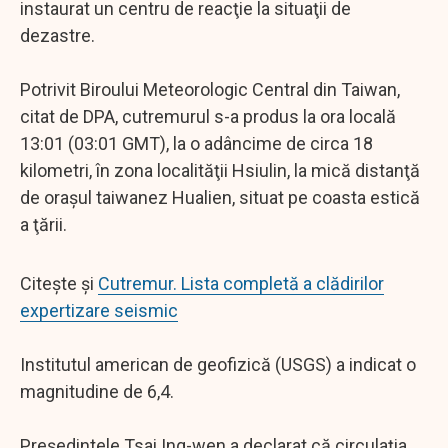
instaurat un centru de reacţie la situaţii de
dezastre.
Potrivit Biroului Meteorologic Central din Taiwan,
citat de DPA, cutremurul s-a produs la ora locală
13:01 (03:01 GMT), la o adâncime de circa 18
kilometri, în zona localităţii Hsiulin, la mică distanţă
de oraşul taiwanez Hualien, situat pe coasta estică
a ţării.
Citește și
Cutremur. Lista completă a clădirilor
expertizare seismic
Institutul american de geofizică (USGS) a indicat o
magnitudine de 6,4.
Preşedintele Tsai Ing-wen a declarat că circulaţia