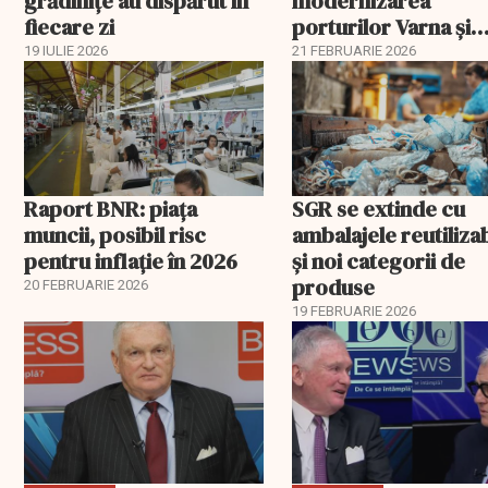
grădinițe au dispărut în
modernizarea
fiecare zi
porturilor Varna și
Burgas
19 IULIE 2026
21 FEBRUARIE 2026
Raport BNR: piața
SGR se extinde cu
muncii, posibil risc
ambalajele reutiliza
pentru inflație în 2026
și noi categorii de
produse
20 FEBRUARIE 2026
19 FEBRUARIE 2026
EXCLUSIV
EXCLUSIV