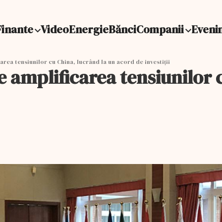
Finante
Video
Energie
Bănci
Companii
Eveni
rea tensiunilor cu China, lucrând la un acord de investiții
 amplificarea tensiunilor c