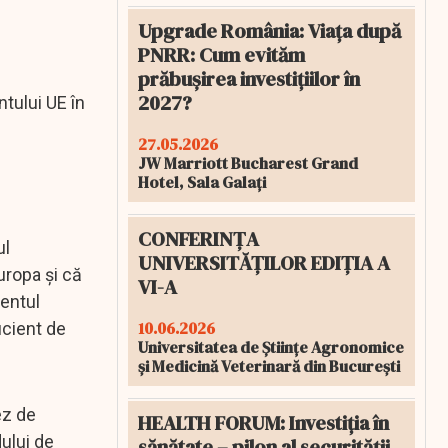
Upgrade România: Viața după
PNRR: Cum evităm
prăbușirea investițiilor în
2027?
tului UE în
27.05.2026
JW Marriott Bucharest Grand
Hotel, Sala Galați
CONFERINȚA
ul
UNIVERSITĂȚILOR EDIȚIA A
uropa și că
VI-A
mentul
10.06.2026
icient de
Universitatea de Științe Agronomice
și Medicină Veterinară din București
ez de
HEALTH FORUM: Investiția în
ului de
sănătate – pilon al securității