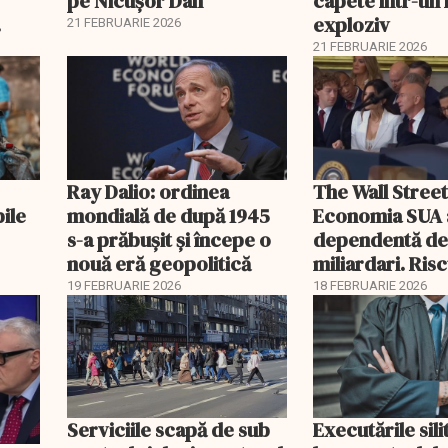
pe Nicușor Dan
capete într-u
exploziv
21 FEBRUARIE 2026
21 FEBRUARIE 2026
Ray Dalio: ordinea
The Wall Street
bile
mondială de după 1945
Economia SUA 
s-a prăbușit și începe o
dependentă d
nouă eră geopolitică
miliardari. Ris
pentru burse ș
19 FEBRUARIE 2026
18 FEBRUARIE 2026
Serviciile scapă de sub
Executările sili