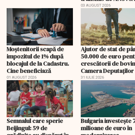
03 AUGUST 2026
Moștenitorii scapă de
Ajutor de stat de pâ
impozitul de 1% după
50.000 de euro pen
blocajul de la Cadastru.
crescătorii de bovin
Cine beneficiază
Camera Deputaților
aprobat schema
01 AUGUST 2026
31 IULIE 2026
Semnalul care sperie
Bulgaria investește 
Beijingul: 59 de
milioane de euro în