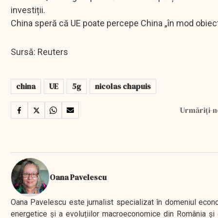
investiții.
China speră că UE poate percepe China „în mod obiectiv
Sursă: Reuters
china
UE
5g
nicolas chapuis
Urmăriți-n
Oana Pavelescu
Oana Pavelescu este jurnalist specializat în domeniul economic
energetice și a evoluțiilor macroeconomice din România și d