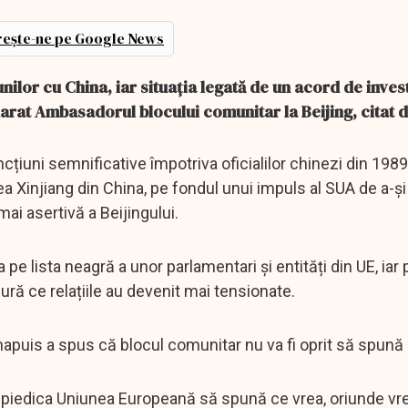
ește-ne pe Google News
lor cu China, iar situația legată de un acord de invest
arat Ambasadorul blocului comunitar la Beijing, citat 
țiuni semnificative împotriva oficialilor chinezi din 1989
ea Xinjiang din China, pe fondul unui impuls al SUA de a-și
mai asertivă a Beijingului.
 pe lista neagră a unor parlamentari și entități din UE, iar
ură ce relațiile au devenit mai tensionate.
puis a spus că blocul comunitar nu va fi oprit să spună 
 împiedica Uniunea Europeană să spună ce vrea, oriunde vre