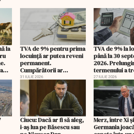
nă la
TVA de 9% pentru prima
TVA de 9% la l
tru
locuință ar putea reveni
până la 30 sep
e.
permanent.
2026. Prelungi
 a
Cumpărătorii ar
termenului a t
economisi zeci de mii de
comisia din Pa
31 IULIE 2026
27 IULIE 2026
lei
7
Ciucu: Dacă ar fi să aleg,
Merz, între Xi 
i-aș lua pe Băsescu sau
Germania joacă