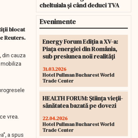
cheltuiala și când deduci TVA
Evenimente
iții blocat
de Reuters.
Energy Forum Ediția a XV-a:
Piața energiei din România,
sub presiunea noii realități
, din cauza
 mobiliza
31.03.2026
Hotel Pullman Bucharest World
Trade Center
 progresele
HEALTH FORUM: Știința vieții-
sănătatea bazată pe dovezi
ce vrea.
22.04.2026
Hotel Pullman Bucharest World
Trade Center
a”, a spus