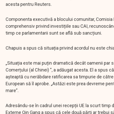
acesta pentru Reuters.
Componenta executivă a blocului comunitar, Comisia E
comprehensiv privind investițiile sau CAI, recunoscând 
timp ce parlamentarii sunt se află sub sancțiuni.
Chapuis a spus că situația privind acordul nu este chi
„Situația este mai puțin dramatică decât oamenii par 
Comerțului (al Chinei) ”, a adăugat acesta. El a spus c
așteaptă cu nerăbdare ratificarea sa timpurie de către 
European să îl aprobe. „Astăzi este prea devreme pentru
mare”.
Adresându-se în cadrul unei recepții UE la scurt timp
Externe Qin Gang a spus că cele două părți ar trebui să