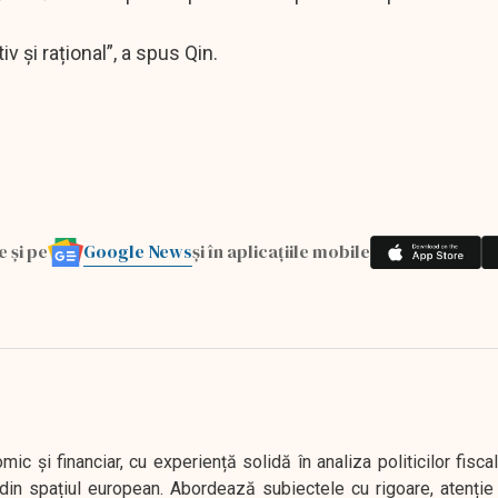
 și rațional”, a spus Qin.
Google News
e și pe
și în aplicațiile mobile
 și financiar, cu experiență solidă în analiza politicilor fiscal
in spațiul european. Abordează subiectele cu rigoare, atenție l