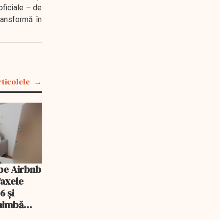
oficiale – de
transformă în
rticolele
pe Airbnb
Taxele
6 și
chimbă