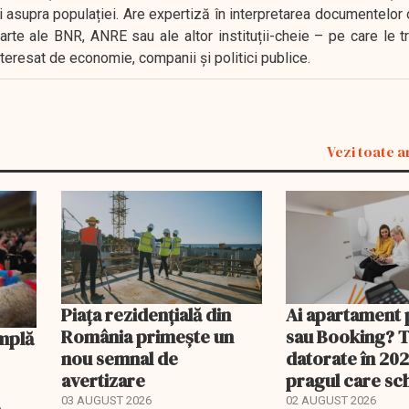
i asupra populației. Are expertiză în interpretarea documentelor 
oarte ale BNR, ANRE sau ale altor instituții-cheie – pe care le 
interesat de economie, companii și politici publice.
Vezi toate a
Piața rezidențială din
Ai apartament 
România primește un
sau Booking? 
nou semnal de
datorate în 202
avertizare
pragul care s
regimul fiscal
A
03 AUGUST 2026
02 AUGUST 2026