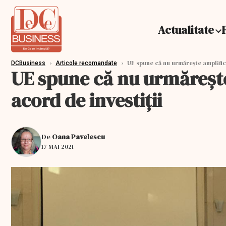
Actualitate
›
›
UE spune că nu urmărește amplifica
DCBusiness
Articole recomandate
UE spune că nu urmărește
acord de investiții
De
Oana Pavelescu
17 MAI 2021