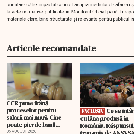
orientare către impactul concret asupra mediului de afaceri ș
la acte normative publicate în Monitorul Oficial până la rap
materiale clare, bine structurate și relevante pentru publicul 
Articole recomandate
EXCLUSIV
CCR pune frână
proceselor pentru
Ce se întâmplă
EXCLUSIV
salarii mai mari. Cine
cu lâna produsă în
poate pierde banii
România. Răspunsul
ceruți statului
transmis de ANSVS
05 AUGUST 2026