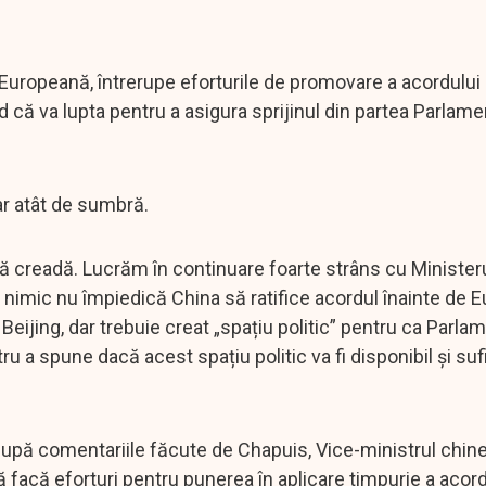
uropeană, întrerupe eforturile de promovare a acordului
că va lupta pentru a asigura sprijinul din partea Parlamen
ar atât de sumbră.
să creadă. Lucrăm în continuare foarte strâns cu Minister
ă nimic nu împiedică China să ratifice acordul înainte de E
Beijing, dar trebuie creat „spațiu politic” pentru ca Parla
 a spune dacă acest spațiu politic va fi disponibil și suf
 după comentariile făcute de Chapuis, Vice-ministrul chin
 facă eforturi pentru punerea în aplicare timpurie a acord