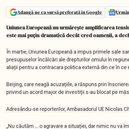
Adaugă-ne ca sursă preferată în Google
Urmăr
Uniunea Europeană nu urmărește amplificarea tensiuni
este mai puțin dramatică decât cred oamenii, a decl
În martie, Uniunea Europeană a impus primele sale sanc
presupuselor încălcări ale drepturilor omului în regiun
aliații pentru a contracara politica externă din ce în ce 
Beijing, care neagă acuzațiile, a răspuns prin înscrierea
privind un acord major de investiții s-au blocat pe măs
Adresându-se reporterilor, Ambasadorul UE Nicolas Cha
„Nu căutăm ... o agravare a situației, dar nimic nu va