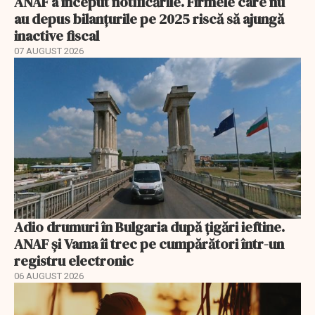
ANAF a început notificările. Firmele care nu
au depus bilanțurile pe 2025 riscă să ajungă
inactive fiscal
07 AUGUST 2026
Adio drumuri în Bulgaria după țigări ieftine.
ANAF și Vama îi trec pe cumpărători într-un
registru electronic
06 AUGUST 2026