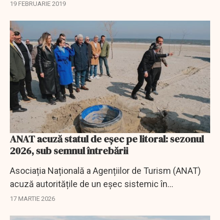
României de la Romexpo(TTR) și alte târguri de
19 FEBRUARIE 2019
turism.
ANAT acuză statul de eșec pe litoral: sezonul
2026, sub semnul întrebării
Asociația Națională a Agențiilor de Turism (ANAT)
acuză autoritățile de un eșec sistemic în
gestionarea infrastructurii de bază de pe litoral și
17 MARTIE 2026
avertizează că sezonul estival 2026 ar...