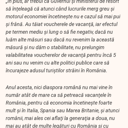
„În plus, ar trebui ca Guvernul şi ministerul de resort
să înţeleagă că atunci când lucrurile merg greu şi
motorul economiei încetineşte nu e cazul să mai pui
şi frână. Au tăiat voucherele de vacanţă, iar efectul
pe termen mediu şi lung o să fie negativ, dacă nu
luăm alte măsuri sau dacă nu revenim la această
măsură şi nu dăm o stabilitate, nu prelungim
valabilitatea voucherelor de vacanţă pentru încă 5
ani sau nu venim cu alte politici publice care să
încurajeze adusul turiştilor străini în România.
Anul acesta, nici diaspora română nu mai vine în
număr atât de mare ca să petreacă vacanţele în
România, pentru că economia încetineşte foarte
mult şi în Italia, Spania sau Marea Britanie, şi atunci
românii, mai ales cei aflaţi la generaţia a doua, nu
mai au atât de multe legături cu România şi cu