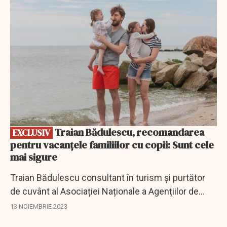
EXCLUSIV
Traian Bădulescu, recomandarea
EXCLUSIV
pentru vacanțele familiilor cu copii: Sunt cele
mai sigure
Traian Bădulescu consultant în turism şi purtător
de cuvânt al Asociației Naționale a Agențiilor de
Turism (ANAT), a fost invitat la emisiunea "Totul
13 NOIEMBRIE 2023
despre bani".