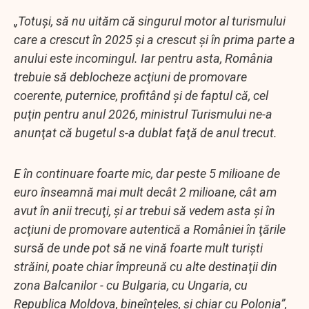
„Totuşi, să nu uităm că singurul motor al turismului
care a crescut în 2025 şi a crescut şi în prima parte a
anului este incomingul. Iar pentru asta, România
trebuie să deblocheze acţiuni de promovare
coerente, puternice, profitând şi de faptul că, cel
puţin pentru anul 2026, ministrul Turismului ne-a
anunţat că bugetul s-a dublat faţă de anul trecut.
E în continuare foarte mic, dar peste 5 milioane de
euro înseamnă mai mult decât 2 milioane, cât am
avut în anii trecuţi, şi ar trebui să vedem asta şi în
acţiuni de promovare autentică a României în ţările
sursă de unde pot să ne vină foarte mult turişti
străini, poate chiar împreună cu alte destinaţii din
zona Balcanilor - cu Bulgaria, cu Ungaria, cu
Republica Moldova, bineînţeles, şi chiar cu Polonia”,