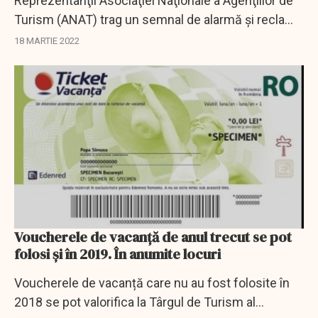
Reprezentanţii Asociaţiei Naţionale a Agenţiilor de
Turism (ANAT) trag un semnal de alarmă și reclamă
întârzierea acordării voucherelor de vacanţă.
18 MARTIE 2022
Voucherele de vacanță de anul trecut se pot
folosi şi în 2019. În anumite locuri
Voucherele de vacanță care nu au fost folosite în
2018 se pot valorifica la Târgul de Turism al