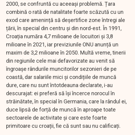
2000, se confruntă cu aceeași problemă. Țara
combină o rată de natalitate foarte scăzută cu un
exod care amenință să deșertifice zone întregi ale
țării, în special din centru și din nord-est. În 1991,
Croația număra 4,7 milioane de locuitori și 3,8
milioane în 2021, iar previziunile ONU anunță un
maxim de 3,2 milioane în 2050. Multă vreme, tinerii
din regiunile cele mai defavorizate au venit să
îngroașe rândurile muncitorilor sezonieri de pe
coastă, dar salariile mici și condițiile de muncă
dure, care nu sunt întotdeauna declarate, i-au
descurajat: ei preferă să își încerce norocul în
străinătate, în special în Germania, care la rândul ei,
duce lipsă de forță de muncă în aproape toate
sectoarele de activitate și care este foarte
primitoare cu croații, fie că sunt sau nu calificați.