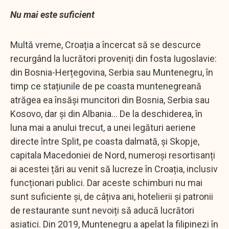
Nu mai este suficient
Multă vreme, Croația a încercat să se descurce
recurgând la lucrători proveniți din fosta Iugoslavie:
din Bosnia-Herțegovina, Serbia sau Muntenegru, în
timp ce stațiunile de pe coasta muntenegreană
atrăgea ea însăși muncitori din Bosnia, Serbia sau
Kosovo, dar și din Albania... De la deschiderea, în
luna mai a anului trecut, a unei legături aeriene
directe între Split, pe coasta dalmată, și Skopje,
capitala Macedoniei de Nord, numeroși resortisanți
ai acestei țări au venit să lucreze în Croația, inclusiv
funcționari publici. Dar aceste schimburi nu mai
sunt suficiente și, de câțiva ani, hotelierii și patronii
de restaurante sunt nevoiți să aducă lucrători
asiatici. Din 2019, Muntenegru a apelat la filipinezi în