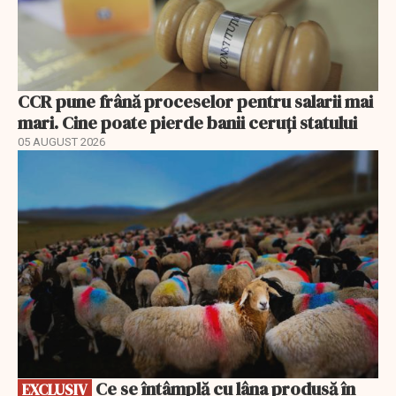
CCR pune frână proceselor pentru salarii mai
mari. Cine poate pierde banii ceruți statului
05 AUGUST 2026
EXCLUSIV
Ce se întâmplă cu lâna produsă în
EXCLUSIV