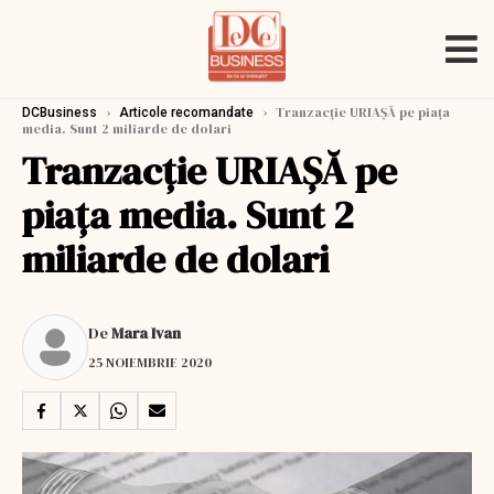
›
›
Tranzacție URIAȘĂ pe piața
DCBusiness
Articole recomandate
media. Sunt 2 miliarde de dolari
Tranzacție URIAȘĂ pe
piața media. Sunt 2
miliarde de dolari
De
Mara Ivan
25 NOIEMBRIE 2020