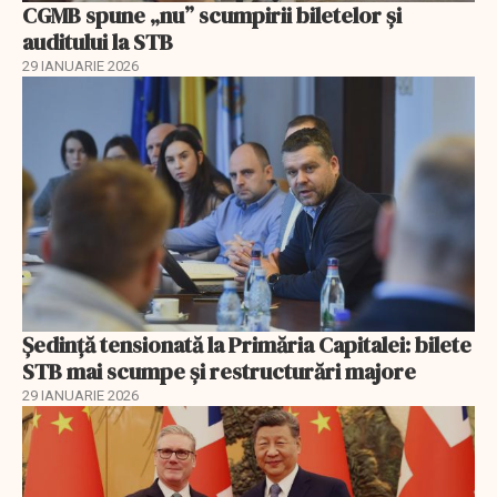
CGMB spune „nu” scumpirii biletelor și
auditului la STB
29 IANUARIE 2026
Ședință tensionată la Primăria Capitalei: bilete
STB mai scumpe și restructurări majore
29 IANUARIE 2026