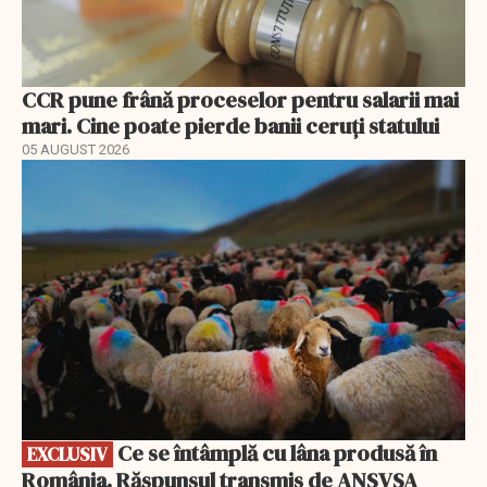
CCR pune frână proceselor pentru salarii mai
mari. Cine poate pierde banii ceruți statului
05 AUGUST 2026
EXCLUSIV
Ce se întâmplă cu lâna produsă în
EXCLUSIV
România. Răspunsul transmis de ANSVSA