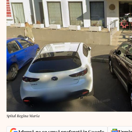
Spital Regina Maria
Adaugă-ne ca sursă preferată în Google
Urmăr