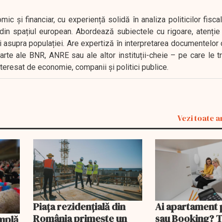
 și financiar, cu experiență solidă în analiza politicilor fiscal
in spațiul european. Abordează subiectele cu rigoare, atenție l
i asupra populației. Are expertiză în interpretarea documentelor 
oarte ale BNR, ANRE sau ale altor instituții-cheie – pe care le 
interesat de economie, companii și politici publice.
Vezi toate a
Piața rezidențială din
Ai apartament 
România primește un
sau Booking? 