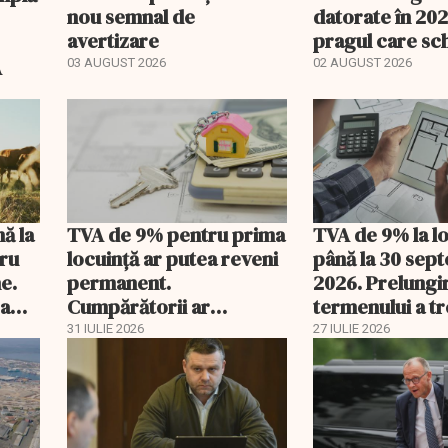
nou semnal de
datorate în 202
avertizare
pragul care s
regimul fiscal
A
03 AUGUST 2026
02 AUGUST 2026
nă la
TVA de 9% pentru prima
TVA de 9% la l
tru
locuință ar putea reveni
până la 30 sep
e.
permanent.
2026. Prelungi
 a
Cumpărătorii ar
termenului a t
economisi zeci de mii de
comisia din Pa
31 IULIE 2026
27 IULIE 2026
lei