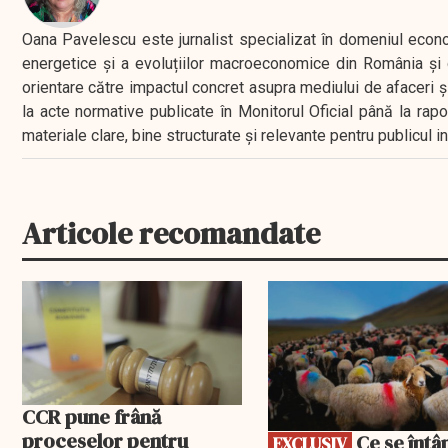
Oana Pavelescu este jurnalist specializat în domeniul economic
energetice și a evoluțiilor macroeconomice din România și d
orientare către impactul concret asupra mediului de afaceri ș
la acte normative publicate în Monitorul Oficial până la rap
materiale clare, bine structurate și relevante pentru publicul 
Articole recomandate
EXCLUSIV
CCR pune frână
proceselor pentru
Ce se întâmplă
EXCLUSIV