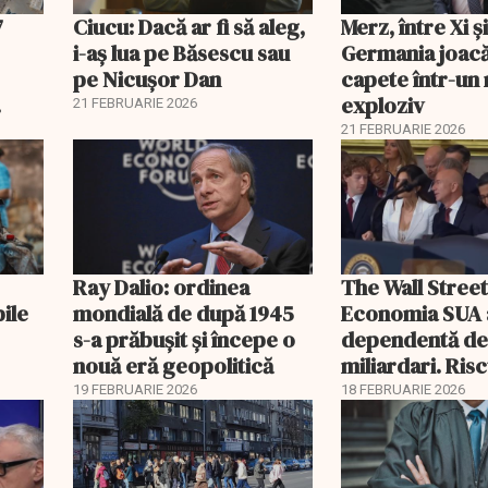
7
Ciucu: Dacă ar fi să aleg,
Merz, între Xi 
i-aș lua pe Băsescu sau
Germania joacă
pe Nicușor Dan
capete într-u
exploziv
21 FEBRUARIE 2026
21 FEBRUARIE 2026
Ray Dalio: ordinea
The Wall Street
bile
mondială de după 1945
Economia SUA 
s-a prăbușit și începe o
dependentă d
nouă eră geopolitică
miliardari. Ris
pentru burse ș
19 FEBRUARIE 2026
18 FEBRUARIE 2026