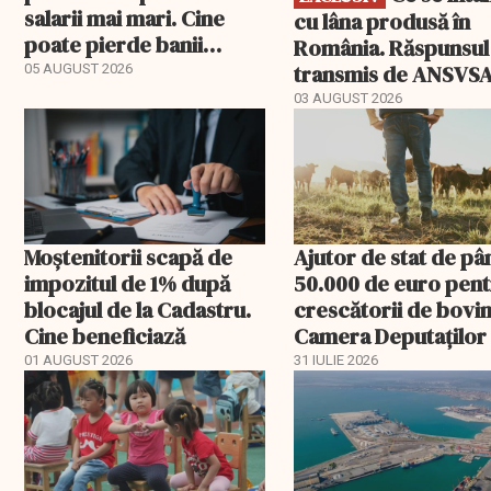
salarii mai mari. Cine
cu lâna produsă în
poate pierde banii
România. Răspunsul
ceruți statului
transmis de ANSVS
05 AUGUST 2026
03 AUGUST 2026
Moștenitorii scapă de
Ajutor de stat de pâ
impozitul de 1% după
50.000 de euro pen
blocajul de la Cadastru.
crescătorii de bovin
Cine beneficiază
Camera Deputaților
aprobat schema
01 AUGUST 2026
31 IULIE 2026