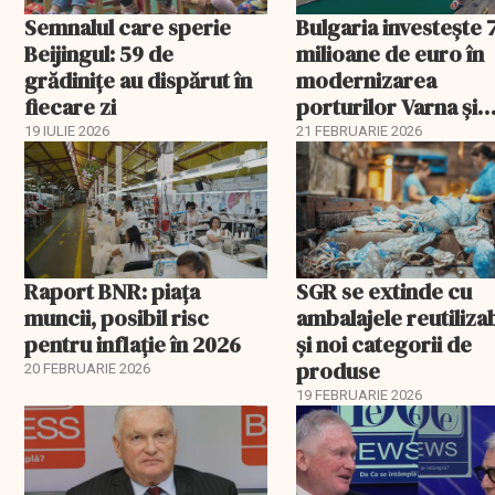
Semnalul care sperie
Bulgaria investește 
Beijingul: 59 de
milioane de euro în
grădinițe au dispărut în
modernizarea
fiecare zi
porturilor Varna și
Burgas
19 IULIE 2026
21 FEBRUARIE 2026
Raport BNR: piața
SGR se extinde cu
muncii, posibil risc
ambalajele reutiliza
pentru inflație în 2026
și noi categorii de
produse
20 FEBRUARIE 2026
19 FEBRUARIE 2026
EXCLUSIV
EXCLUSIV