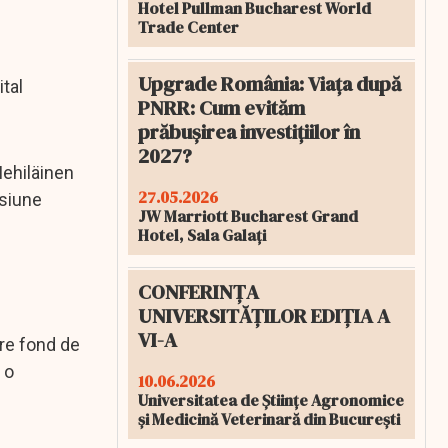
Hotel Pullman Bucharest World
Trade Center
Upgrade România: Viața după
tal
PNRR: Cum evităm
prăbușirea investițiilor în
2027?
Mehiläinen
27.05.2026
nsiune
JW Marriott Bucharest Grand
Hotel, Sala Galați
CONFERINȚA
UNIVERSITĂȚILOR EDIȚIA A
VI-A
are fond de
 o
10.06.2026
Universitatea de Științe Agronomice
și Medicină Veterinară din București