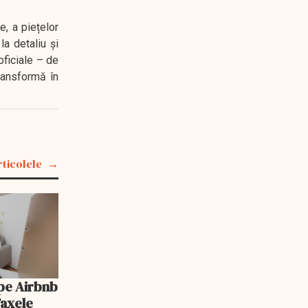
e, a piețelor
a detaliu și
oficiale – de
transformă în
rticolele
pe Airbnb
Taxele