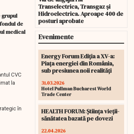
Transelectrica, Transgaz și
Hidroelectrica. Aproape 400 de
e grupul
posturi aprobate
 fondul de
rul medical
Evenimente
Energy Forum Ediția a XV-a:
Piața energiei din România,
sub presiunea noii realități
gantul CVC
31.03.2026
imat la
Hotel Pullman Bucharest World
Trade Center
rategic în
HEALTH FORUM: Știința vieții-
sănătatea bazată pe dovezi
22.04.2026