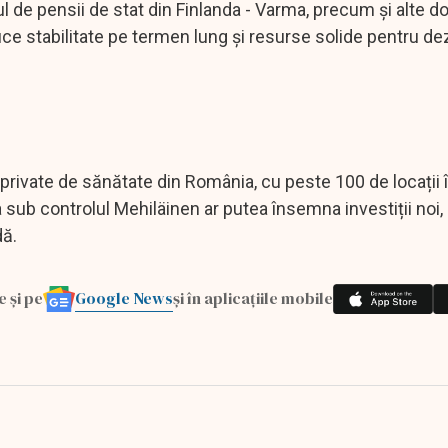
l de pensii de stat din Finlanda - Varma, precum și alte d
uce stabilitate pe termen lung și resurse solide pentru de
private de sănătate din România, cu peste 100 de locații î
a sub controlul Mehiläinen ar putea însemna investiții noi, 
dă.
Google News
e și pe
și în aplicațiile mobile