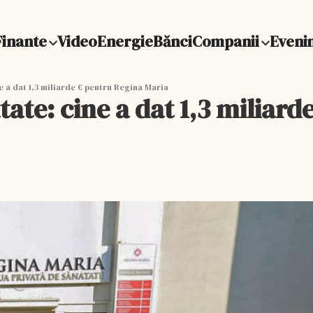
Finante
Video
Energie
Bănci
Companii
Eveni
e a dat 1,3 miliarde € pentru Regina Maria
tate: cine a dat 1,3 miliar