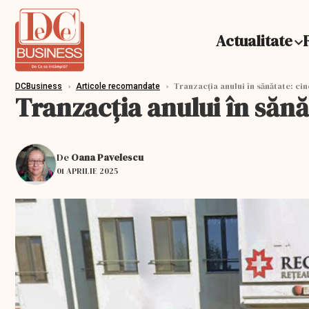
Actualitate
›
›
Tranzacția anului în sănătate: cin
DCBusiness
Articole recomandate
Tranzacția anului în sănă
De
Oana Pavelescu
01 APRILIE 2025