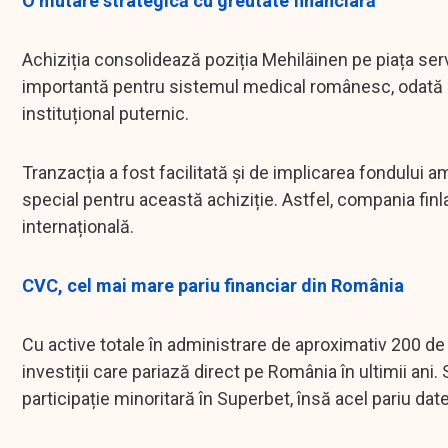
O mutare strategică cu greutate financiară
Achiziția consolidează poziția Mehiläinen pe piața ser
importantă pentru sistemul medical românesc, odată cu
instituțional puternic.
Tranzacția a fost facilitată și de implicarea fondului 
special pentru această achiziție. Astfel, compania fi
internațională.
CVC, cel mai mare pariu financiar din România
Cu active totale în administrare de aproximativ 200 de
investiții care pariază direct pe România în ultimii an
participație minoritară în Superbet, însă acel pariu dat