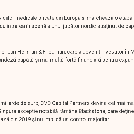
viciilor medicale private din Europa și marchează o etapă
 intrarea în scenă a unui jucător nordic susținut de capi
american Hellman & Friedman, care a devenit investitor în 
nlandeză capătă și mai multă forță financiară pentru expa
 miliarde de euro, CVC Capital Partners devine cel mai m
i. Singura excepție notabilă rămâne Blackstone, care deține
ează din 2019 și nu implică un control majoritar.