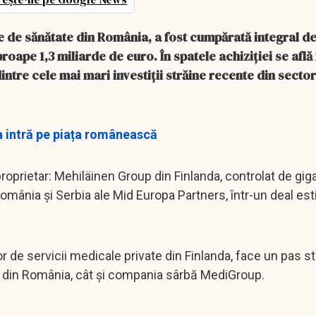
e de sănătate din România, a fost cumpărată integral d
roape 1,3 miliarde de euro. În spatele achiziției se află
intre cele mai mari investiții străine recente din secto
a intră pe piața românească
oprietar: Mehiläinen Group din Finlanda, controlat de gi
România și Serbia ale Mid Europa Partners, într-un deal est
 de servicii medicale private din Finlanda, face un pas st
a din România, cât și compania sârbă MediGroup.