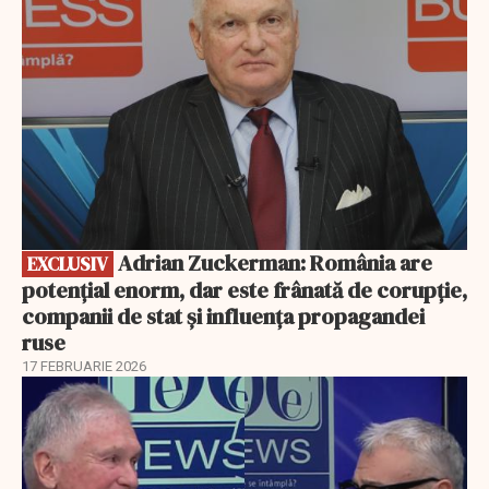
Adrian Zuckerman: România are
EXCLUSIV
potențial enorm, dar este frânată de corupție,
companii de stat și influența propagandei
ruse
17 FEBRUARIE 2026
EXCLUSIV