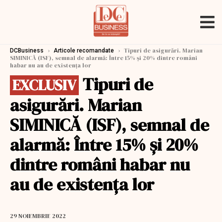
›
›
Tipuri de asigurări. Marian
DCBusiness
Articole recomandate
SIMINICĂ (ISF), semnal de alarmă: Între 15% și 20% dintre români
habar nu au de existența lor
Tipuri de
EXCLUSIV
asigurări. Marian
SIMINICĂ (ISF), semnal de
alarmă: Între 15% și 20%
dintre români habar nu
au de existența lor
29 NOIEMBRIE 2022