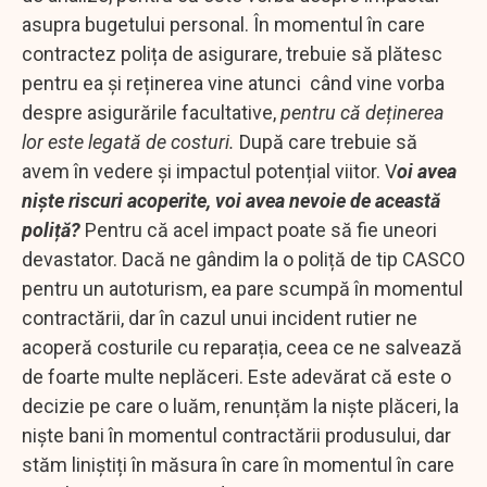
asupra bugetului personal. În momentul în care
contractez polița de asigurare, trebuie să plătesc
pentru ea și reținerea vine atunci când vine vorba
despre asigurările facultative,
pentru că deținerea
lor este legată de costuri.
După care trebuie să
avem în vedere și impactul potențial viitor. V
oi avea
niște riscuri acoperite, voi avea nevoie de această
poliță?
Pentru că acel impact poate să fie uneori
devastator. Dacă ne gândim la o poliță de tip CASCO
pentru un autoturism, ea pare scumpă în momentul
contractării, dar în cazul unui incident rutier ne
acoperă costurile cu reparația, ceea ce ne salvează
de foarte multe neplăceri. Este adevărat că este o
decizie pe care o luăm, renunțăm la niște plăceri, la
niște bani în momentul contractării produsului, dar
stăm liniștiți în măsura în care în momentul în care