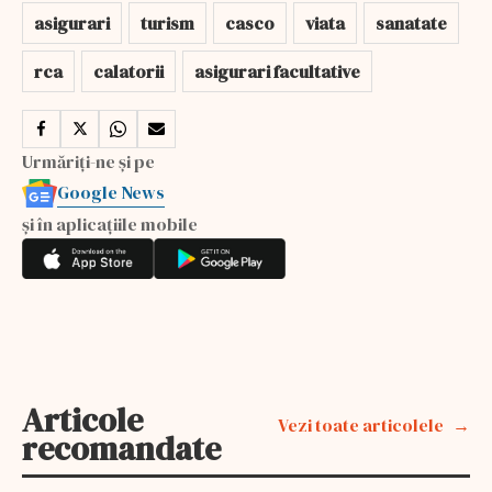
asigurari
turism
casco
viata
sanatate
rca
calatorii
asigurari facultative
Urmăriți-ne și pe
Google News
și în aplicațiile mobile
Articole
Vezi toate articolele
recomandate