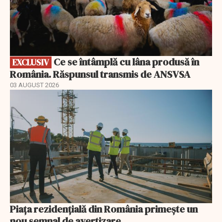
Ce se întâmplă cu lâna produsă în
EXCLUSIV
România. Răspunsul transmis de ANSVSA
03 AUGUST 2026
Piața rezidențială din România primește un
nou semnal de avertizare