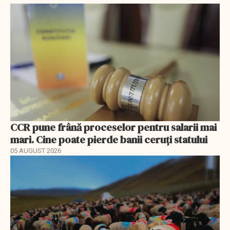
CCR pune frână proceselor pentru salarii mai
mari. Cine poate pierde banii ceruți statului
05 AUGUST 2026
EXCLUSIV