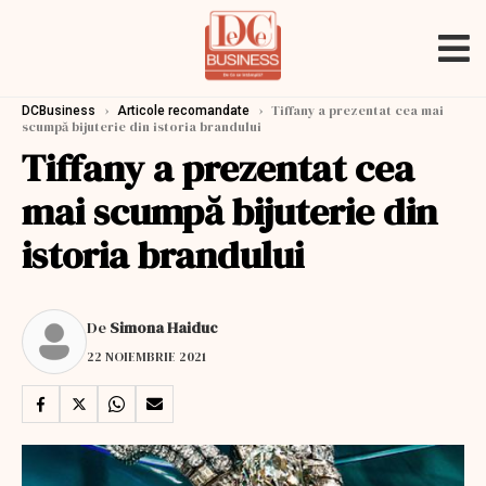
›
›
Tiffany a prezentat cea mai
DCBusiness
Articole recomandate
scumpă bijuterie din istoria brandului
Tiffany a prezentat cea
mai scumpă bijuterie din
istoria brandului
De
Simona Haiduc
22 NOIEMBRIE 2021