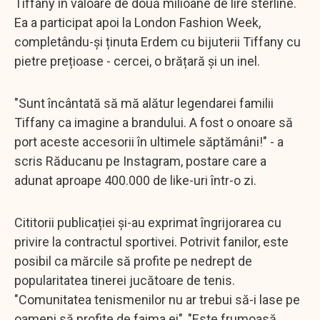
Tiffany în valoare de două milioane de lire sterline.
Ea a participat apoi la London Fashion Week,
completându-și ținuta Erdem cu bijuterii Tiffany cu
pietre prețioase - cercei, o brățară și un inel.
"Sunt încântată să mă alătur legendarei familii
Tiffany ca imagine a brandului. A fost o onoare să
port aceste accesorii în ultimele săptămâni!" - a
scris Răducanu pe Instagram, postare care a
adunat aproape 400.000 de like-uri într-o zi.
Cititorii publicației și-au exprimat îngrijorarea cu
privire la contractul sportivei. Potrivit fanilor, este
posibil ca mărcile să profite pe nedrept de
popularitatea tinerei jucătoare de tenis.
"Comunitatea tenismenilor nu ar trebui să-i lase pe
oameni să profite de faima ei", "Este frumoasă,