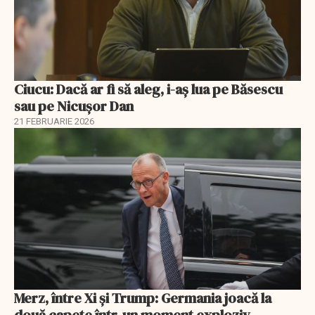
Ciucu: Dacă ar fi să aleg, i-aș lua pe Băsescu
sau pe Nicușor Dan
21 FEBRUARIE 2026
Merz, între Xi și Trump: Germania joacă la
două capete într-un moment exploziv