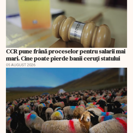
CCR pune frână proceselor pentru salarii mai
mari. Cine poate pierde banii ceruți statului
05 AUGUST 2026
EXCLUSIV