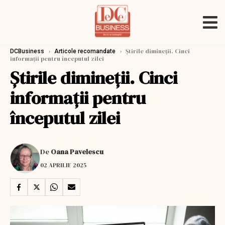
›
›
Știrile dimineții. Cinci
DCBusiness
Articole recomandate
informații pentru începutul zilei
Știrile dimineții. Cinci
informații pentru
începutul zilei
De
Oana Pavelescu
02 APRILIE 2025