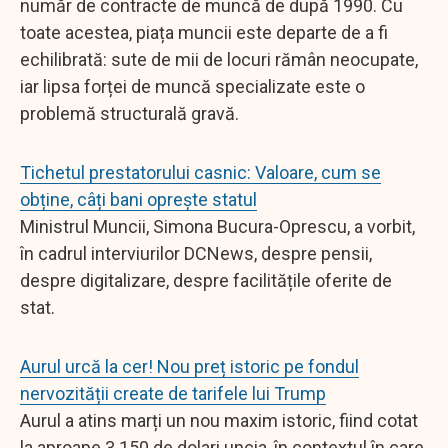
număr de contracte de muncă de după 1990. Cu
toate acestea, piața muncii este departe de a fi
echilibrată: sute de mii de locuri rămân neocupate,
iar lipsa forței de muncă specializate este o
problemă structurală gravă.
Tichetul prestatorului casnic: Valoare, cum se
obține, câți bani oprește statul
Ministrul Muncii, Simona Bucura-Oprescu, a vorbit,
în cadrul interviurilor DCNews, despre pensii,
despre digitalizare, despre facilitățile oferite de
stat.
Aurul urcă la cer! Nou preț istoric pe fondul
nervozității create de tarifele lui Trump
Aurul a atins marți un nou maxim istoric, fiind cotat
la aproape 3.150 de dolari uncia, în contextul în care