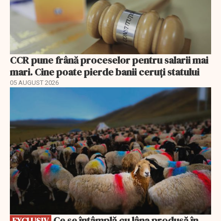
CCR pune frână proceselor pentru salarii mai
mari. Cine poate pierde banii ceruți statului
05 AUGUST 2026
EXCLUSIV
Ce se întâmplă cu lâna produsă în
EXCLUSIV