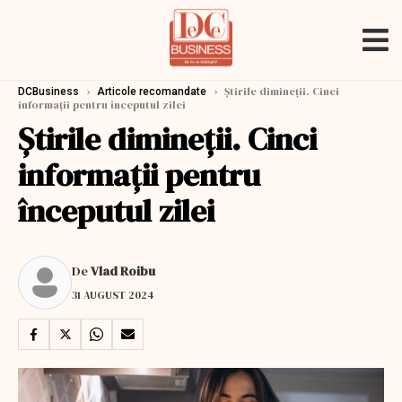
›
›
Știrile dimineții. Cinci
DCBusiness
Articole recomandate
informații pentru începutul zilei
Știrile dimineții. Cinci
informații pentru
începutul zilei
De
Vlad Roibu
31 AUGUST 2024