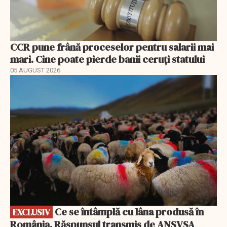
CCR pune frână proceselor pentru salarii mai
mari. Cine poate pierde banii ceruți statului
05 AUGUST 2026
EXCLUSIV
Ce se întâmplă cu lâna produsă în
EXCLUSIV
România. Răspunsul transmis de ANSVSA