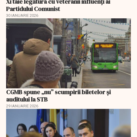
Xi taie legătura cu veteranii influenți ai
Partidului Comunist
30 IANUARIE 2026
CGMB spune „nu” scumpirii biletelor și
auditului la STB
29 IANUARIE 2026