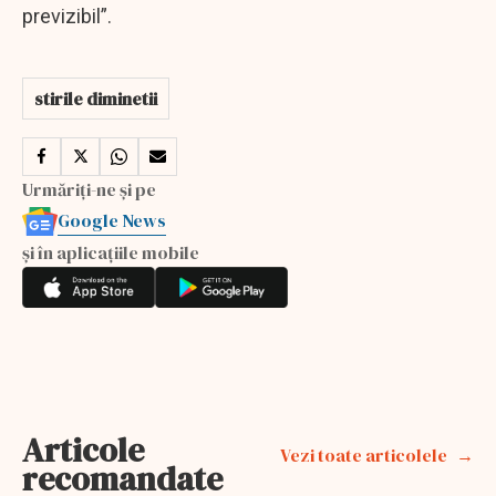
previzibil”.
stirile diminetii
Urmăriți-ne și pe
Google News
și în aplicațiile mobile
Articole
Vezi toate articolele
recomandate