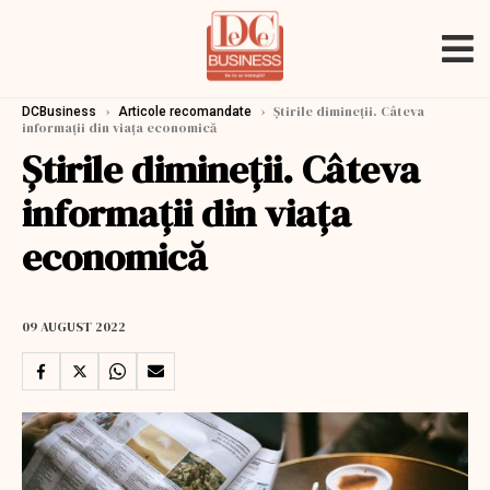
›
›
Știrile dimineții. Câteva
DCBusiness
Articole recomandate
informații din viața economică
Știrile dimineții. Câteva
informații din viața
economică
09 AUGUST 2022