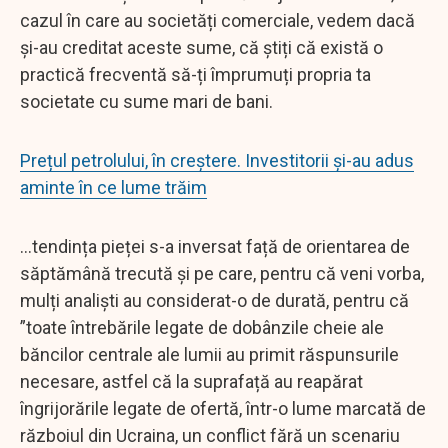
cazul în care au societăți comerciale, vedem dacă
și-au creditat aceste sume, că știți că există o
practică frecventă să-ți împrumuți propria ta
societate cu sume mari de bani.
Prețul petrolului, în creștere. Investitorii și-au adus
aminte în ce lume trăim
...tendința pieței s-a inversat față de orientarea de
săptămână trecută și pe care, pentru că veni vorba,
mulți analiști au considerat-o de durată, pentru că
”toate întrebările legate de dobânzile cheie ale
băncilor centrale ale lumii au primit răspunsurile
necesare, astfel că la suprafață au reapărat
îngrijorările legate de ofertă, într-o lume marcată de
războiul din Ucraina, un conflict fără un scenariu