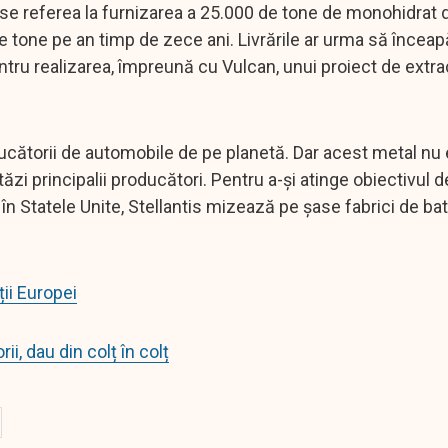
 se referea la furnizarea a 25.000 de tone de monohidrat de
 tone pe an timp de zece ani. Livrările ar urma să înceap
entru realizarea, împreună cu Vulcan, unui proiect de extra
ducătorii de automobile de pe planetă. Dar acest metal nu
ăzi principalii producători. Pentru a-și atinge obiectivul d
n Statele Unite, Stellantis mizează pe șase fabrici de bat
ții Europei
i, dau din colț în colț