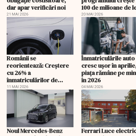
obligație costisitoare,
programului crește
dar apar verificări noi
100 de milioane de le
21 MAI 2026
20 MAI 2026
Românii se
Înmatriculările auto
reorientează: Creştere
cresc ușor în aprilie
cu 26% a
piața rămâne pe mi
înmatriculărilor de
în 2026
autoturisme ecologice
11 MAI 2026
04 MAI 2026
Noul Mercedes-Benz
Ferrari Luce electric