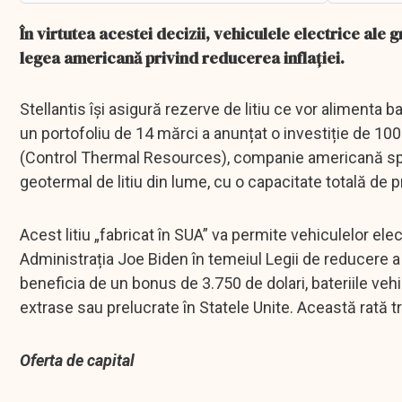
În virtutea acestei decizii, vehiculele electrice ale 
legea americană privind reducerea inflației.
Stellantis își asigură rezerve de litiu ce vor alimenta b
un portofoliu de 14 mărci a anunțat o investiție de 100
(Control Thermal Resources), companie americană spec
geotermal de litiu din lume, cu o capacitate totală de 
Acest litiu „fabricat în SUA” va permite vehiculelor elec
Administrația Joe Biden în temeiul Legii de reducere a 
beneficia de un bonus de 3.750 de dolari, bateriile veh
extrase sau prelucrate în Statele Unite. Această rată 
Oferta de capital