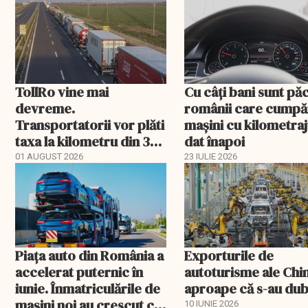
TollRo vine mai
Cu câţi bani sunt păc
devreme.
românii care cumpă
Transportatorii vor plăti
maşini cu kilometraj
taxa la kilometru din 31
dat înapoi
august
01 AUGUST 2026
23 IULIE 2026
Piața auto din România a
Exporturile de
accelerat puternic în
autoturisme ale Chi
iunie. Înmatriculările de
aproape că s-au dub
mașini noi au crescut cu
10 IUNIE 2026