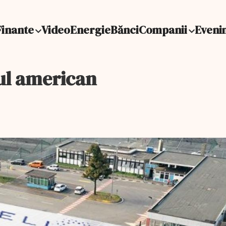
Finante
Video
Energie
Bănci
Companii
Eveni
tiul american