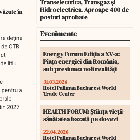
Transelectrica, Transgaz și
Hidroelectrica. Aproape 400 de
evăzute în
posturi aprobate
Evenimente
are deține
at de CTR
Energy Forum Ediția a XV-a:
ect
Piața energiei din România,
e litiu.
sub presiunea noii realități
31.03.2026
de
Hotel Pullman Bucharest World
, pentru a
Trade Center
erale
din 2027.
HEALTH FORUM: Știința vieții-
sănătatea bazată pe dovezi
22.04.2026
Hotel Pullman Bucharest World