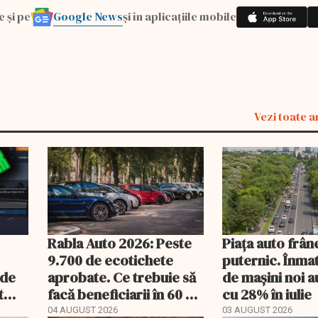
Google News
e și pe
și în aplicațiile mobile
Vezi toate a
Rabla Auto 2026: Peste
Piața auto frân
9.700 de ecotichete
puternic. Înmat
nde
aprobate. Ce trebuie să
de mașini noi a
t
facă beneficiarii în 60 de
cu 28% în iulie
mult
zile
04 AUGUST 2026
03 AUGUST 2026