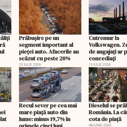
ăliţi
Prăbușire pe un
Cutremur la
ră
segment important al
Volkswagen. Ze
ul
pieței auto. Afacerile au
de angajați ar p
scăzut cu peste 20%
concediați
23 IULIE 2026
13 IULIE 2026
Recul sever pe cea mai
Dieselul se pră
nei
mare piață auto din
România. La cât
lat
lume: minus 19,7% în
cota de piață
primele cinci luni
08 IUNIE 2026