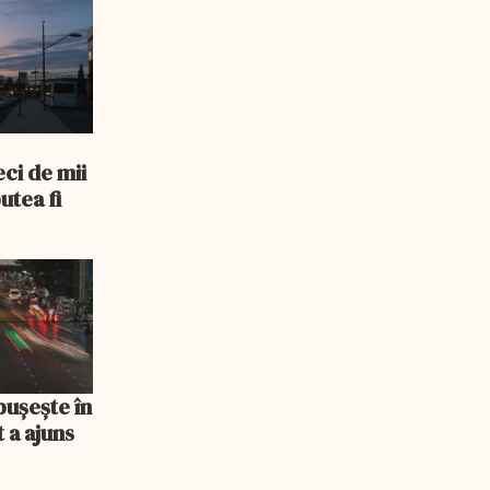
ci de mii
utea fi
bușește în
 a ajuns