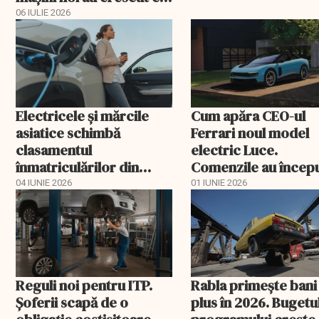
53%
06 IULIE 2026
Electricele și mărcile
Cum apăra CEO-ul
asiatice schimbă
Ferrari noul model
clasamentul
electric Luce.
înmatriculărilor din
Comenzile au începu
România
curgă
04 IUNIE 2026
01 IUNIE 2026
Reguli noi pentru ITP.
Rabla primește bani 
Șoferii scapă de o
plus în 2026. Bugetu