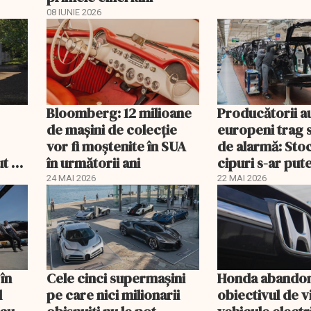
08 IUNIE 2026
Bloomberg: 12 milioane
Producătorii a
de mașini de colecție
europeni trag 
vor fi moștenite în SUA
de alarmă: Stoc
t să
în următorii ani
cipuri s-ar put
în câteva săpt
24 MAI 2026
22 MAI 2026
în
Cele cinci supermașini
Honda abando
l
pe care nici milionarii
obiectivul de 