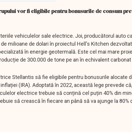
grupului vor fi eligibile pentru bonusurile de consum pr
ateriile vehiculelor sale electrice. Joi, producătorul auto c
 de milioane de dolari în proiectul Hell's Kitchen dezvolt
ializată în energie geotermală. Este cel mai mare proi
producție de 300.000 de tone pe an în echivalent carbonat d
trice Stellantis să fie eligibile pentru bonusurile alocate 
inflației (IRA). Adoptată în 2022, această lege prevede că
iculelor electrice trebuie să conțină cel puțin 40% din min
trebuie să crească în fiecare an până să va ajunge la 80% 