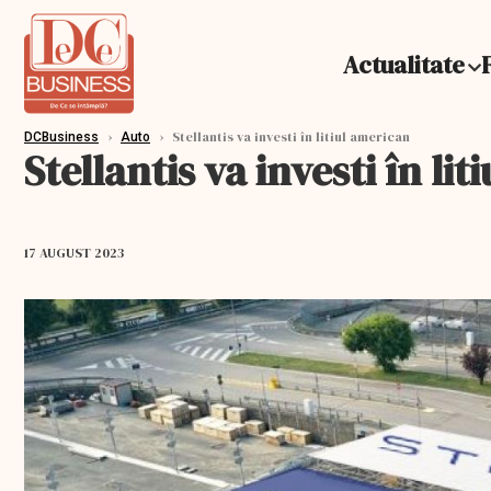
Actualitate
›
›
Stellantis va investi în litiul american
DCBusiness
Auto
Stellantis va investi în li
17 AUGUST 2023