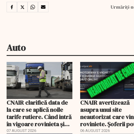
Urmăriți-n
Auto
CNAIR clarifică data de
CNAIR avertizează
la care se aplică noile
asupra unui site
tarife rutiere. Când intră
neautorizat care vi
în vigoare rovinieta și
roviniete. Șoferii po
TollRo
plăti și cu 186% mai 
07 AUGUST 2026
06 AUGUST 2026