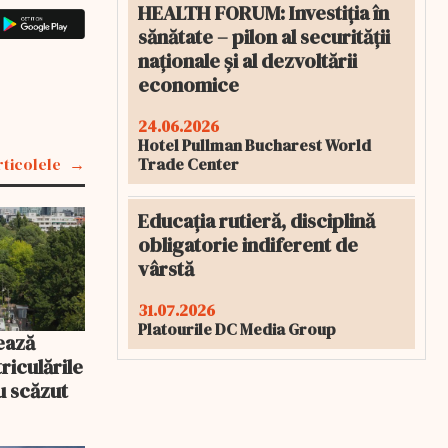
HEALTH FORUM: Investiția în
sănătate – pilon al securității
naționale și al dezvoltării
economice
24.06.2026
Hotel Pullman Bucharest World
Trade Center
rticolele
Educația rutieră, disciplină
obligatorie indiferent de
vârstă
31.07.2026
Platourile DC Media Group
ează
riculările
u scăzut