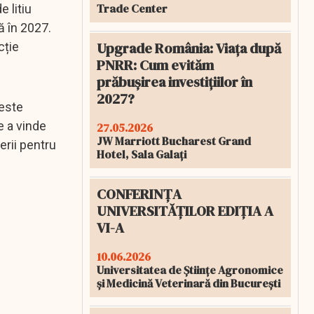
Trade Center
 litiu
ă în 2027.
Upgrade România: Viața după
cție
PNRR: Cum evităm
prăbușirea investițiilor în
2027?
 este
e a vinde
27.05.2026
JW Marriott Bucharest Grand
erii pentru
Hotel, Sala Galați
CONFERINȚA
UNIVERSITĂȚILOR EDIȚIA A
VI-A
10.06.2026
Universitatea de Științe Agronomice
și Medicină Veterinară din București