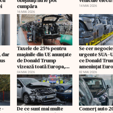
 cu
obișnuiți nu le pot
vehicule electr
i
cumpăra
14 MAI 2026
16 MAI 2026
Taxele de 25% pentru
Se cer negocie
, dar
mașinile din UE anunţate
urgente SUA–
nus
de Donald Trump
ce Donald Tru
vizează toată Europa,
ameninţat Eur
avertizează Friedrich
tarife de 25% 
04 MAI 2026
02 MAI 2026
Merz
automobile
 -
De ce sunt mai multe
Comerț auto 2