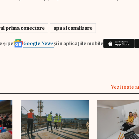
l prima conectare
apa si canalizare
Google News
e și pe
și în aplicațiile mobile
Vezi toate a