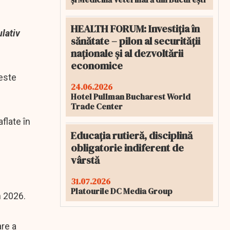
HEALTH FORUM: Investiția în
ulativ
sănătate – pilon al securității
naționale și al dezvoltării
economice
 este
24.06.2026
Hotel Pullman Bucharest World
Trade Center
aflate în
Educația rutieră, disciplină
obligatorie indiferent de
vârstă
31.07.2026
Platourile DC Media Group
n 2026.
are a