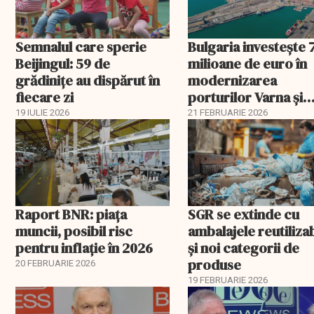
Semnalul care sperie
Bulgaria investește 
Beijingul: 59 de
milioane de euro în
grădinițe au dispărut în
modernizarea
fiecare zi
porturilor Varna și
Burgas
19 IULIE 2026
21 FEBRUARIE 2026
Raport BNR: piața
SGR se extinde cu
muncii, posibil risc
ambalajele reutiliza
pentru inflație în 2026
și noi categorii de
produse
20 FEBRUARIE 2026
19 FEBRUARIE 2026
EXCLUSIV
EXCLUSIV