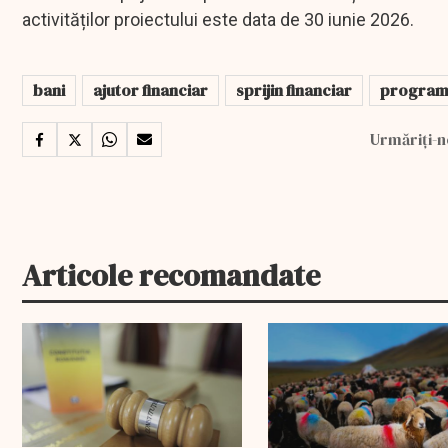
activităților proiectului este data de 30 iunie 2026.
bani
ajutor financiar
sprijin financiar
programu
Urmăriți-n
Articole recomandate
EXCLUSIV