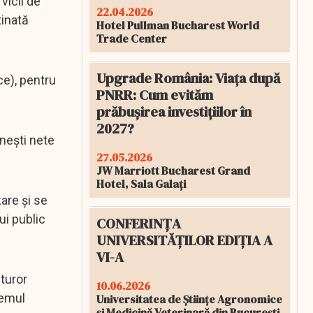
vicii de
22.04.2026
tinată
Hotel Pullman Bucharest World
Trade Center
Upgrade România: Viața după
ce), pentru
PNRR: Cum evităm
prăbușirea investițiilor în
2027?
ănești nete
27.05.2026
JW Marriott Bucharest Grand
Hotel, Sala Galați
are și se
lui public
CONFERINȚA
UNIVERSITĂȚILOR EDIȚIA A
VI-A
uturor
10.06.2026
temul
Universitatea de Științe Agronomice
și Medicină Veterinară din București