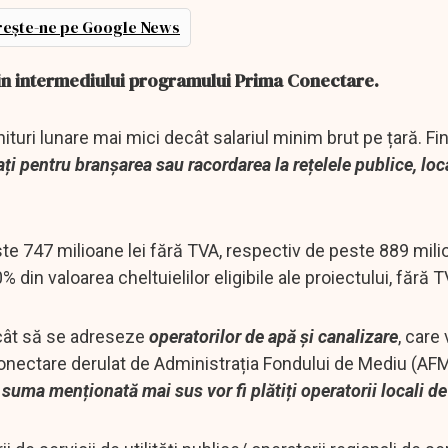
ește-ne pe Google News
prin intermediului programului Prima Conectare.
ituri lunare mai mici decât salariul minim brut pe țară. F
ați pentru branșarea sau racordarea la rețelele publice, loc
e 747 milioane lei fără TVA, respectiv de peste 889 milio
in valoarea cheltuielilor eligibile ale proiectului, fără T
decât să se adreseze
operatorilor de apă și canalizare
, care 
onectare derulat de Administrația Fondului de Mediu (AFM
n suma menționată mai sus vor fi plătiți operatorii locali de