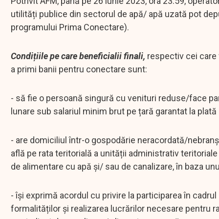
Potrivit AFM, până pe 26 iunie 2023, ora 23:59, operatorii
utilități publice din sectorul de apă/ apă uzată pot dep
programului Prima Conectare).
Condițiile pe care beneficialii finali,
respectiv cei care 
a primi banii pentru conectare sunt:
- să fie o persoană singură cu venituri reduse/face par
lunare sub salariul minim brut pe țară garantat la plat
- are domiciliul într-o gospodărie neracordată/nebranș
află pe rata teritorială a unității administrativ teritoria
de alimentare cu apă și/ sau de canalizare, în baza unu
- își exprimă acordul cu privire la participarea în cadru
formalităților și realizarea lucrărilor necesare pentru