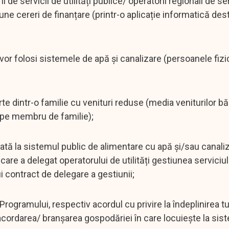
 de servicii de utilități publice/ operatorii regionali de ser
une cereri de finanțare (printr-o aplicație informatică des
vor folosi sistemele de apă și canalizare (persoanele fizi
te dintr-o familie cu venituri reduse (media veniturilor b
ă pe membru de familie);
ată la sistemul public de alimentare cu apă și/sau canaliz
le care a delegat operatorului de utilități gestiunea serviciu
i contract de delegare a gestiunii;
l Programului, respectiv acordul cu privire la îndeplinirea t
 racordarea/ branșarea gospodăriei în care locuiește la sis