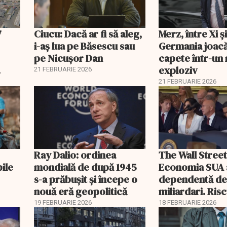
7
Ciucu: Dacă ar fi să aleg,
Merz, între Xi 
i-aș lua pe Băsescu sau
Germania joacă
pe Nicușor Dan
capete într-u
exploziv
21 FEBRUARIE 2026
21 FEBRUARIE 2026
Ray Dalio: ordinea
The Wall Street
bile
mondială de după 1945
Economia SUA 
s-a prăbușit și începe o
dependentă d
nouă eră geopolitică
miliardari. Ris
pentru burse ș
19 FEBRUARIE 2026
18 FEBRUARIE 2026