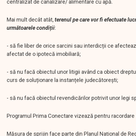
centralizat de canalizare/ alimentare cu apă.
Mai mult decât atât,
terenul pe care vor fi efectuate lu
următoarele condiții
:
- să fie liber de orice sarcini sau interdicții ce afect
afectat de o ipotecă imobiliară;
- să nu facă obiectul unor litigii având ca obiect dreptu
curs de soluționare la instanțele judecătorești;
- să nu facă obiectul revendicărilor potrivit unor legi
Programul Prima Conectare vizează pentru racordare pe
Măsura de sprijin face parte din Planul Național de Re