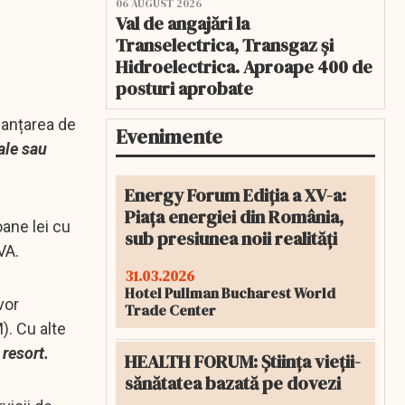
06 AUGUST 2026
Val de angajări la
Transelectrica, Transgaz și
Hidroelectrica. Aproape 400 de
posturi aprobate
inanțarea de
Evenimente
ale sau
Energy Forum Ediția a XV-a:
Piața energiei din România,
ane lei cu
sub presiunea noii realități
VA.
31.03.2026
Hotel Pullman Bucharest World
vor
Trade Center
). Cu alte
 resort.
HEALTH FORUM: Știința vieții-
sănătatea bazată pe dovezi