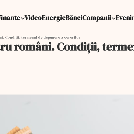
Finante
Video
Energie
Bănci
Companii
Eveni
ni. Condiții, termenul de depunere a cererilor
tru români. Condiții, term