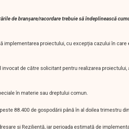
crările de branșare/racordare trebuie să îndeplinească cum
ează implementarea proiectului, cu excepția cazului în care
l invocat de către solicitant pentru realizarea proiectului, 
 speciale în materie sau dreptului comun.
ste 88.400 de gospodării până în al doilea trimestru di
dresare și Reziliență, iar perioada estimată de implement