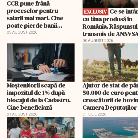
CCR pune frână
proceselor pentru
Ce se întâmplă
EXCLUSIV
salarii mai mari. Cine
cu lâna produsă în
poate pierde banii
România. Răspunsul
ceruți statului
transmis de ANSVS
05 AUGUST 2026
03 AUGUST 2026
Moștenitorii scapă de
Ajutor de stat de pâ
impozitul de 1% după
50.000 de euro pen
blocajul de la Cadastru.
crescătorii de bovin
Cine beneficiază
Camera Deputaților
aprobat schema
01 AUGUST 2026
31 IULIE 2026