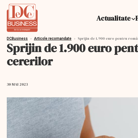
Actualitate
›
›
Sprijin de 1.900 euro pentru româ
DCBusiness
Articole recomandate
Sprijin de 1.900 euro pen
cererilor
30 MAI 2023