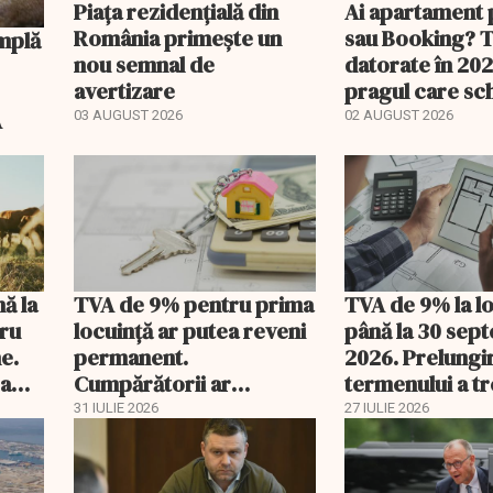
Piața rezidențială din
Ai apartament 
România primește un
sau Booking? 
nou semnal de
datorate în 202
avertizare
pragul care s
regimul fiscal
A
03 AUGUST 2026
02 AUGUST 2026
nă la
TVA de 9% pentru prima
TVA de 9% la l
tru
locuință ar putea reveni
până la 30 sep
e.
permanent.
2026. Prelungi
 a
Cumpărătorii ar
termenului a t
economisi zeci de mii de
comisia din Pa
31 IULIE 2026
27 IULIE 2026
lei