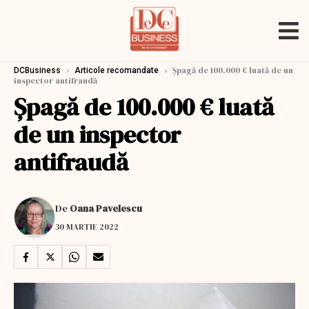
›
›
Șpagă de 100.000 € luată de un
DCBusiness
Articole recomandate
inspector antifraudă
Șpagă de 100.000 € luată
de un inspector
antifraudă
De
Oana Pavelescu
30 MARTIE 2022