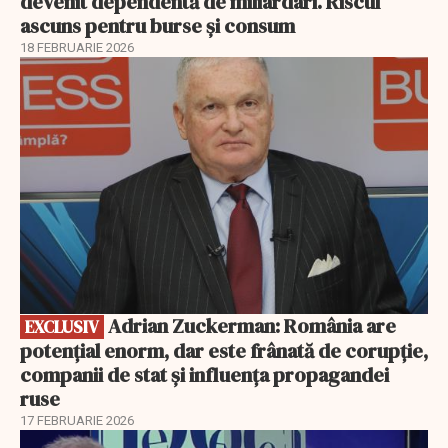
devenit dependentă de miliardari. Riscul
ascuns pentru burse și consum
18 FEBRUARIE 2026
EXCLUSIV
Adrian Zuckerman: România are
EXCLUSIV
potențial enorm, dar este frânată de corupție,
companii de stat și influența propagandei
ruse
17 FEBRUARIE 2026
EXCLUSIV