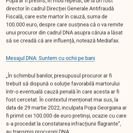
Popa ar fi pretins, în mod repetat, de la un fost
director în cadrul Direcției Generale Antifraudă
Fiscală, care este martor în cauză, suma de
100.000 euro, despre care susținea că o va remite
unui procuror din cadrul DNA asupra căruia a lăsat
să se creadă că are influență, notează Mediafax.
Mesajul DNA: Suntem cu ochii pe bani
„În schimbul banilor, presupusul procuror ar fi
trebuit să dispună o soluție favorabilă martorului
într-o eventuală cauză penală în care acesta ar fi
fost cercetat. În contextul menționat mai sus, la
data de 29 martie 2022, inculpata Popa Georgiana ar
fi primit cei 100.000 de euro pretinși, ocazie cu care
s-a procedat la constatarea infracțiunii flagrante”,
au transmis procurorii DNA.