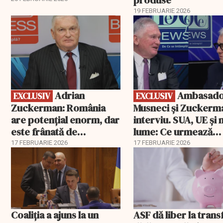
19 FEBRUARIE 2026
EXCLUSIV
EXCLUSIV
Adrian
Ambasadorii
EXCLUSIV
EXCLUSIV
Zuckerman: România
Musneci și Zuckerm
are potențial enorm, dar
interviu. SUA, UE și
este frânată de
lume: Ce urmează
corupție, companii de
pentru România
17 FEBRUARIE 2026
17 FEBRUARIE 2026
stat și influența
propagandei ruse
Coaliția a ajuns la un
ASF dă liber la trans