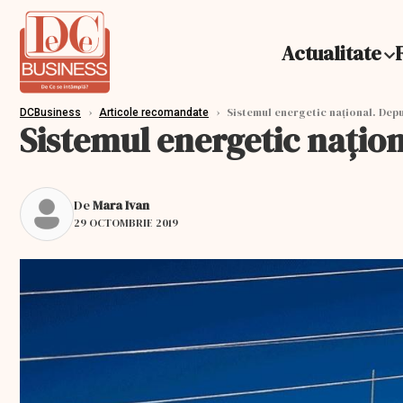
Actualitate
›
›
Sistemul energetic național. Depu
DCBusiness
Articole recomandate
Sistemul energetic națion
De
Mara Ivan
29 OCTOMBRIE 2019