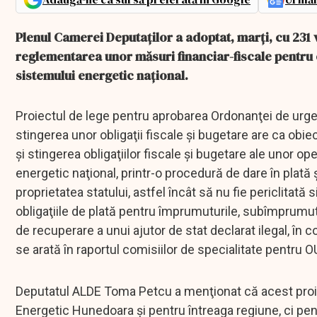
Plenul Camerei Deputaţilor a adoptat, marţi, cu 231
reglementarea unor măsuri financiar-fiscale pentru o
sistemului energetic naţional.
Proiectul de lege pentru aprobarea Ordonanţei de urg
stingerea unor obligaţii fiscale şi bugetare are ca obi
şi stingerea obligaţiilor fiscale şi bugetare ale unor o
energetic naţional, printr-o procedură de dare în plată 
proprietatea statului, astfel încât să nu fie periclitat
obligaţiile de plată pentru împrumuturile, subîmprumut
de recuperare a unui ajutor de stat declarat ilegal, în c
se arată în raportul comisiilor de specialitate pentru
Deputatul ALDE Toma Petcu a menţionat că acest proie
Energetic Hunedoara şi pentru întreaga regiune, ci pent