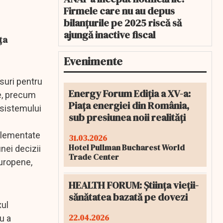
Firmele care nu au depus
bilanțurile pe 2025 riscă să
ajungă inactive fiscal
ţa
Evenimente
suri pentru
Energy Forum Ediția a XV-a:
le, precum
Piața energiei din România,
a sistemului
sub presiunea noii realități
eglementate
31.03.2026
Hotel Pullman Bucharest World
nei decizii
Trade Center
Europene,
HEALTH FORUM: Știința vieții-
sănătatea bazată pe dovezi
xul
22.04.2026
u a