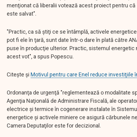
menţionat că liberalii votează acest proiect pentru că
este salvat".
"Practic, ca să ştiţi ce se întâmplă, activele energet
pot fi ele în ţară, sunt date într-o dare în plată către A
puse în producţie ulterior. Practic, sistemul energetic
acest vot", a spus Popescu.
Citește și
Motivul pentru care Enel reduce investiţiile
Ordonanţa de urgenţă "reglementează o modalitate speci
Agenţia Naţională de Administrare Fiscală, ale operato
electrice şi termice în cogenerare instalate în Sistem
energetice şi activele miniere ce asigură cărbunele nec
Camera Deputaţilor este for decizional.