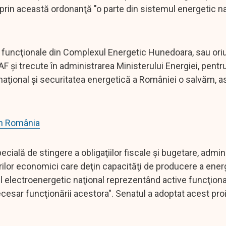
 prin această ordonanţă "o parte din sistemul energetic na
ice funcţionale din Complexul Energetic Hunedoara, sau or
NAF şi trecute în administrarea Ministerului Energiei, pentru
 naţional şi securitatea energetică a României o salvăm, as
 în România
ală de stingere a obligaţiilor fiscale şi bugetare, admin
rilor economici care deţin capacităţi de producere a ener
ul electroenergetic naţional reprezentând active funcţion
esar funcţionării acestora". Senatul a adoptat acest proie