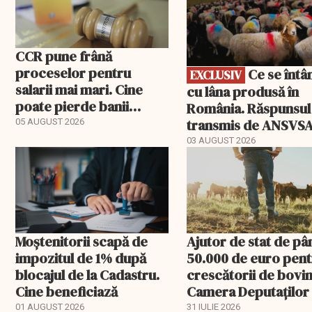
CCR pune frână
proceselor pentru
Ce se întâmplă
EXCLUSIV
salarii mai mari. Cine
cu lâna produsă în
poate pierde banii
România. Răspunsul
ceruți statului
transmis de ANSVS
05 AUGUST 2026
03 AUGUST 2026
Moștenitorii scapă de
Ajutor de stat de pâ
impozitul de 1% după
50.000 de euro pen
blocajul de la Cadastru.
crescătorii de bovin
Cine beneficiază
Camera Deputaților
aprobat schema
01 AUGUST 2026
31 IULIE 2026