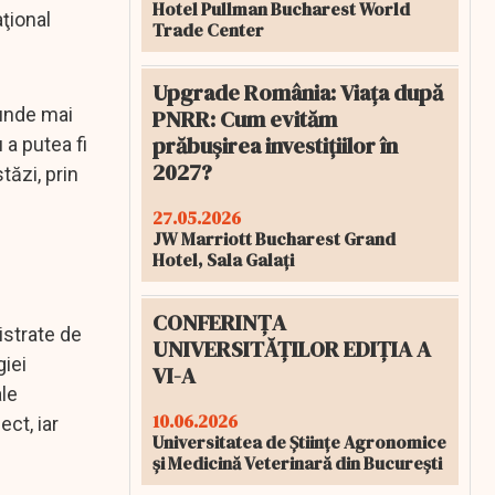
Hotel Pullman Bucharest World
ţional
Trade Center
Upgrade România: Viața după
iunde mai
PNRR: Cum evităm
prăbușirea investițiilor în
 a putea fi
2027?
tăzi, prin
27.05.2026
JW Marriott Bucharest Grand
Hotel, Sala Galați
CONFERINȚA
istrate de
UNIVERSITĂȚILOR EDIȚIA A
giei
VI-A
ale
10.06.2026
ct, iar
Universitatea de Științe Agronomice
și Medicină Veterinară din București