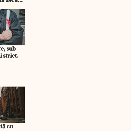
i consum
te, sub
 strict.
tă cu