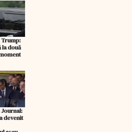
și Trump:
 la două
n moment
 Journal:
a devenit
e
cul ascuns