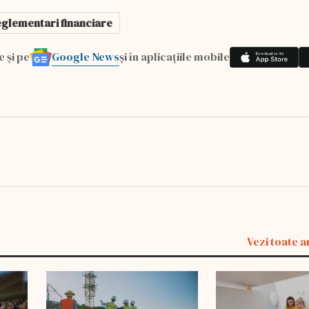
eglementari financiare
Google News
e și pe
și în aplicațiile mobile
Vezi toate a