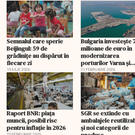
Semnalul care sperie
Bulgaria investește 
Beijingul: 59 de
milioane de euro în
grădinițe au dispărut în
modernizarea
fiecare zi
porturilor Varna și
Burgas
19 IULIE 2026
21 FEBRUARIE 2026
Raport BNR: piața
SGR se extinde cu
muncii, posibil risc
ambalajele reutiliza
pentru inflație în 2026
și noi categorii de
produse
20 FEBRUARIE 2026