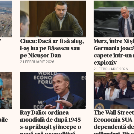
lei
7
Ciucu: Dacă ar fi să aleg,
Merz, între Xi 
i-aș lua pe Băsescu sau
Germania joacă
pe Nicușor Dan
capete într-u
exploziv
21 FEBRUARIE 2026
21 FEBRUARIE 2026
Ray Dalio: ordinea
The Wall Street
bile
mondială de după 1945
Economia SUA 
s-a prăbușit și începe o
dependentă d
nouă eră geopolitică
miliardari. Ris