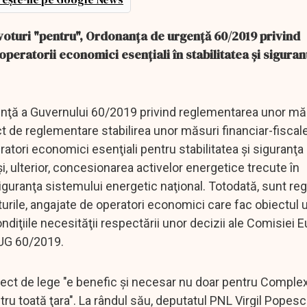
 voturi "pentru", Ordonanţa de urgenţă 60/2019 privind
peratorii economici esenţiali în stabilitatea şi siguran
enţă a Guvernului 60/2019 privind reglementarea unor mă
ect de reglementare stabilirea unor măsuri financiar-fisca
peratori economici esenţiali pentru stabilitatea şi siguranţ
şi, ulterior, concesionarea activelor energetice trecute în
ă siguranţa sistemului energetic naţional. Totodată, sunt r
urile, angajate de operatori economici care fac obiectul u
ondiţiile necesităţii respectării unor decizii ale Comisiei 
 OUG 60/2019.
ct de lege "e benefic şi necesar nu doar pentru Comple
ru toată ţara". La rândul său, deputatul PNL Virgil Popesc