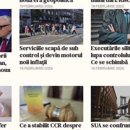
pentru burse ș
19 FEBRUARIE 2026
18 FEBRUARIE 2026
Serviciile scapă de sub
Executările sili
control și devin motorul
lupa controlului
noii inflații
Ce se schimbă
an,
 noua
16 FEBRUARIE 2026
16 FEBRUARIE 2026
fer
Ce a stabilit CCR despre
SUA se confrun