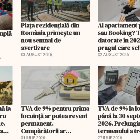
Piața rezidențială din
Ai apartament 
România primește un
sau Booking? 
nou semnal de
datorate în 202
avertizare
pragul care s
regimul fiscal
A
03 AUGUST 2026
02 AUGUST 2026
nă la
TVA de 9% pentru prima
TVA de 9% la l
tru
locuință ar putea reveni
până la 30 sep
e.
permanent.
2026. Prelungi
 a
Cumpărătorii ar
termenului a t
economisi zeci de mii de
comisia din Pa
31 IULIE 2026
27 IULIE 2026