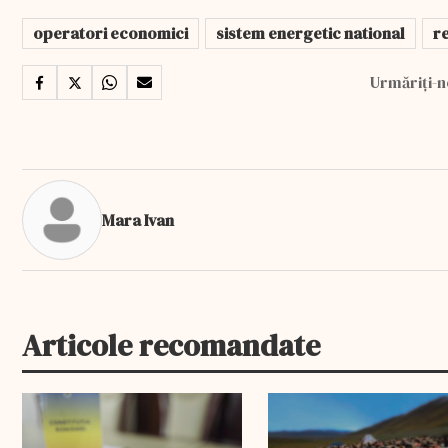
operatori economici
sistem energetic national
r
Urmăriți-n
Mara Ivan
Articole recomandate
EXCLUSIV