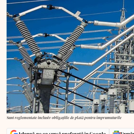
Sunt reglementate inclusiv obligaţiile de plată pentru împrumuturile
Adaugă-ne ca sursă preferată în Google
Urmăr