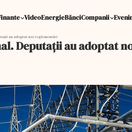
Finante
Video
Energie
Bănci
Companii
Eveni
tații au adoptat noi reglementări
al. Deputații au adoptat n