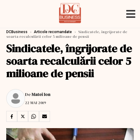
›
›
Sindicatele, îngrijorate de
DCBusiness
Articole recomandate
soarta recalculării celor 5 milioane de pensii
Sindicatele, îngrijorate de
soarta recalculării celor 5
milioane de pensii
De
Matei Ion
22 MAI 2019