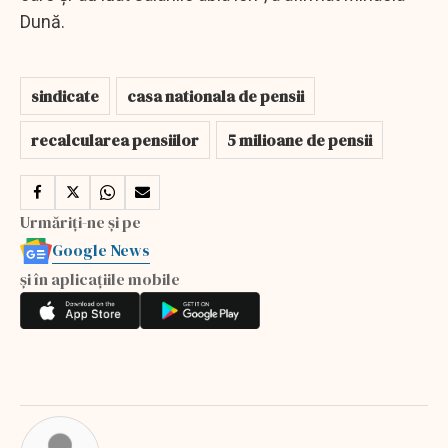
Dună.
sindicate
casa nationala de pensii
recalcularea pensiilor
5 milioane de pensii
Urmăriți-ne și pe
Google News
și în aplicațiile mobile