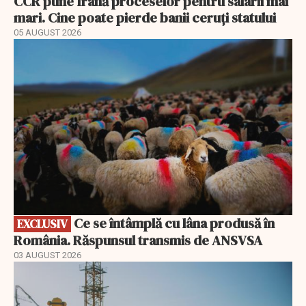
CCR pune frână proceselor pentru salarii mai
mari. Cine poate pierde banii ceruți statului
05 AUGUST 2026
EXCLUSIV
Ce se întâmplă cu lâna produsă în
EXCLUSIV
România. Răspunsul transmis de ANSVSA
03 AUGUST 2026