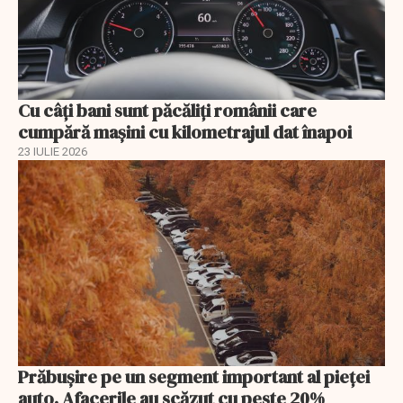
Cu câţi bani sunt păcăliţi românii care
cumpără maşini cu kilometrajul dat înapoi
23 IULIE 2026
Prăbușire pe un segment important al pieței
auto. Afacerile au scăzut cu peste 20%