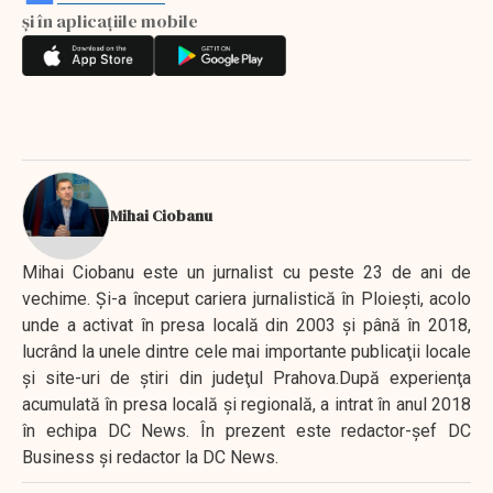
și în aplicațiile mobile
Mihai Ciobanu
Mihai Ciobanu este un jurnalist cu peste 23 de ani de
vechime. Şi-a început cariera jurnalistică în Ploieşti, acolo
unde a activat în presa locală din 2003 şi până în 2018,
lucrând la unele dintre cele mai importante publicaţii locale
şi site-uri de ştiri din judeţul Prahova.După experienţa
acumulată în presa locală şi regională, a intrat în anul 2018
în echipa DC News. În prezent este redactor-şef DC
Business şi redactor la DC News.