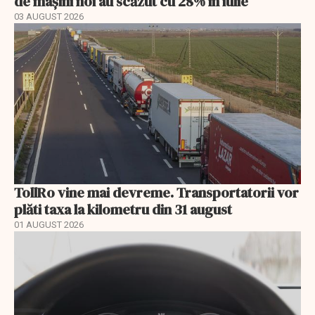
de mașini noi au scăzut cu 28% în iulie
03 AUGUST 2026
TollRo vine mai devreme. Transportatorii vor
plăti taxa la kilometru din 31 august
01 AUGUST 2026