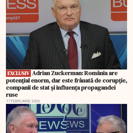
Adrian Zuckerman: România are
EXCLUSIV
potențial enorm, dar este frânată de corupție,
companii de stat și influența propagandei
ruse
17 FEBRUARIE 2026
EXCLUSIV