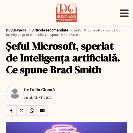
›
›
Șeful Microsoft, speriat de
DCBusiness
Articole recomandate
Inteligența artificială. Ce spune Brad Smith
Șeful Microsoft, speriat
de Inteligența artificială.
Ce spune Brad Smith
De
Delia Gheață
26 AUGUST 2023