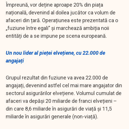
Împreună, vor deține aproape 20% din piața
națională, devenind al doilea jucător ca volum de
afaceri din țară. Operațiunea este prezentată ca o
„fuziune între egali” și marchează ambiția noii
entități de a se impune pe scena europeană.
Un nou lider al pieței elvețiene, cu 22.000 de
angajați
Grupul rezultat din fuziune va avea 22.000 de
angajați, devenind astfel cel mai mare angajator din
sectorul asigurărilor elvețiene. Volumul cumulat de
afaceri va depăși 20 miliarde de franci elvețieni –
din care 8,6 miliarde în asigurări de viață și 11,5
miliarde în asigurări generale (non-viață).