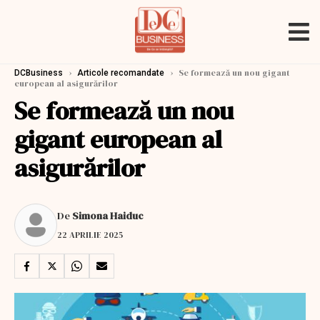
›
›
Se formează un nou gigant
DCBusiness
Articole recomandate
european al asigurărilor
Se formează un nou
gigant european al
asigurărilor
De
Simona Haiduc
22 APRILIE 2025