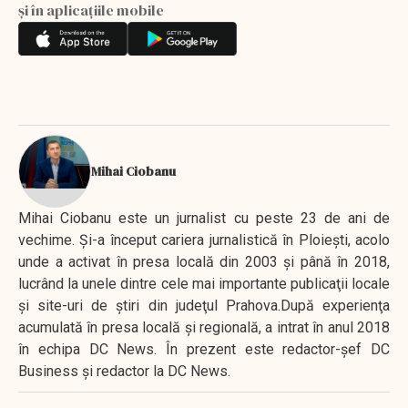
și în aplicațiile mobile
Mihai Ciobanu
Mihai Ciobanu este un jurnalist cu peste 23 de ani de
vechime. Şi-a început cariera jurnalistică în Ploieşti, acolo
unde a activat în presa locală din 2003 şi până în 2018,
lucrând la unele dintre cele mai importante publicaţii locale
şi site-uri de ştiri din judeţul Prahova.După experienţa
acumulată în presa locală şi regională, a intrat în anul 2018
în echipa DC News. În prezent este redactor-şef DC
Business şi redactor la DC News.