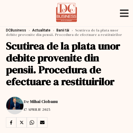
›
›
›
Scutirea de la plata unor
DCBusiness
Actualitate
Banii tăi
debite provenite din pensii. Procedura de efectuare a restituirilor
Scutirea de la plata unor
debite provenite din
pensii. Procedura de
efectuare a restituirilor
De
Mihai Ciobanu
17 APRILIE 2025