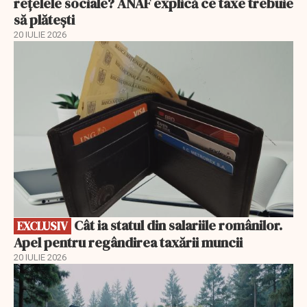
reţelele sociale? ANAF explică ce taxe trebuie
să plătești
20 IULIE 2026
EXCLUSIV
Cât ia statul din salariile românilor.
EXCLUSIV
Apel pentru regândirea taxării muncii
20 IULIE 2026